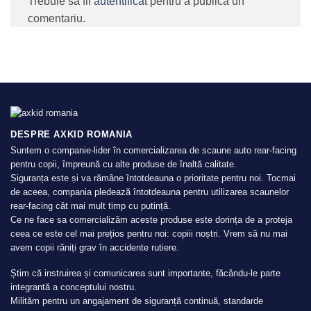
Trebuie să fii
autentificat
pentru a publica un
comentariu.
DESPRE AXKID ROMANIA
Suntem o companie-lider în comercializarea de scaune auto rear-facing
pentru copii, împreună cu alte produse de înaltă calitate.
Siguranța este și va rămâne întotdeauna o prioritate pentru noi. Tocmai
de aceea, compania pledează întotdeauna pentru utilizarea scaunelor
rear-facing cât mai mult timp cu putință.
Ce ne face sa comercializăm aceste produse este dorința de a proteja
ceea ce este cel mai prețios pentru noi: copiii noștri. Vrem să nu mai
avem copii răniți grav în accidente rutiere.
Știm că instruirea și comunicarea sunt importante, făcându-le parte
integrantă a conceptului nostru.
Milităm pentru un angajament de siguranță continuă, standarde