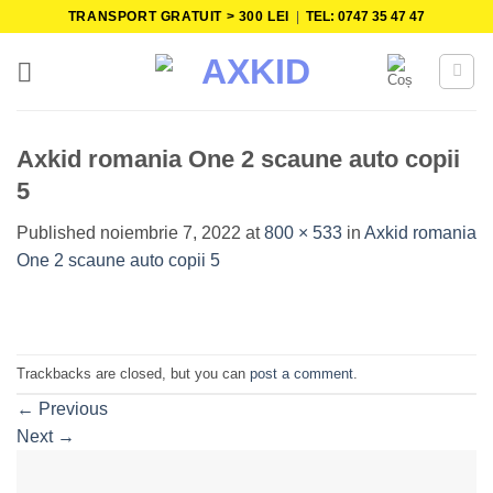
Skip
TRANSPORT GRATUIT > 300 LEI
|
TEL: 0747 35 47 47
to
content
Axkid romania One 2 scaune auto copii
5
Published
noiembrie 7, 2022
at
800 × 533
in
Axkid romania
One 2 scaune auto copii 5
Trackbacks are closed, but you can
post a comment
.
←
Previous
Next
→