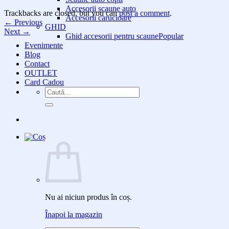
Accesorii scaune auto
Trackbacks are closed, but you can
post a comment
.
Accesorii carucioare
←
Previous
GHID
Next
→
Ghid accesorii pentru scaune
Evenimente
Blog
Contact
OUTLET
Card Cadou
Caută
după:
Nu ai niciun produs în coș.
Înapoi la magazin