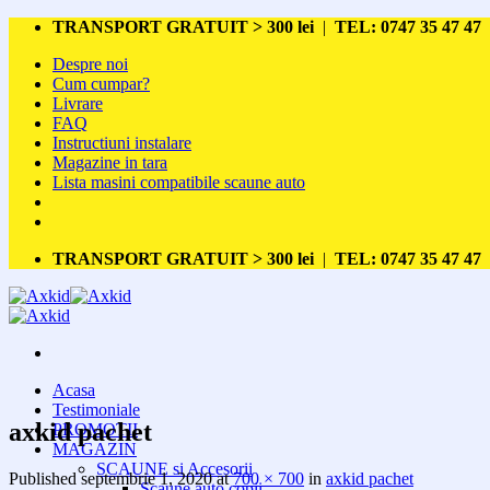
Skip
TRANSPORT GRATUIT > 300 lei
|
TEL: 0747 35 47 47
to
Despre noi
content
Cum cumpar?
Livrare
FAQ
Instructiuni instalare
Magazine in tara
Lista masini compatibile scaune auto
TRANSPORT GRATUIT > 300 lei
|
TEL: 0747 35 47 47
Acasa
Testimoniale
axkid pachet
PROMOTII
MAGAZIN
SCAUNE si Accesorii
Published
septembrie 1, 2020
at
700 × 700
in
axkid pachet
Scaune auto copii