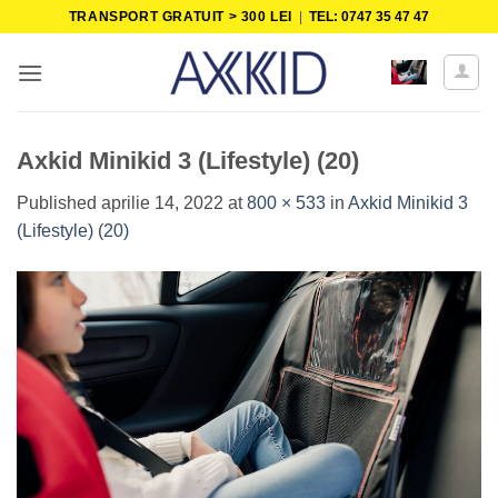
Skip
TRANSPORT GRATUIT > 300 LEI
|
TEL: 0747 35 47 47
to
content
Axkid Minikid 3 (Lifestyle) (20)
Published
aprilie 14, 2022
at
800 × 533
in
Axkid Minikid 3
(Lifestyle) (20)