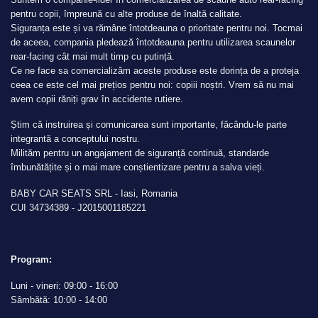
pentru copii, împreună cu alte produse de înaltă calitate.
Siguranța este și va rămâne întotdeauna o prioritate pentru noi. Tocmai
de aceea, compania pledează întotdeauna pentru utilizarea scaunelor
rear-facing cât mai mult timp cu putință.
Ce ne face sa comercializăm aceste produse este dorința de a proteja
ceea ce este cel mai prețios pentru noi: copiii noștri. Vrem să nu mai
avem copii răniți grav în accidente rutiere.
Știm că instruirea și comunicarea sunt importante, făcându-le parte
integrantă a conceptului nostru.
Milităm pentru un angajament de siguranță continuă, standarde
îmbunătățite și o mai mare conștientizare pentru a salva vieți.
BABY CAR SEATS SRL - Iasi, Romania
CUI 34734389 - J2015001185221
Program:
Luni - vineri: 09:00 - 16:00
Sâmbătă: 10:00 - 14:00