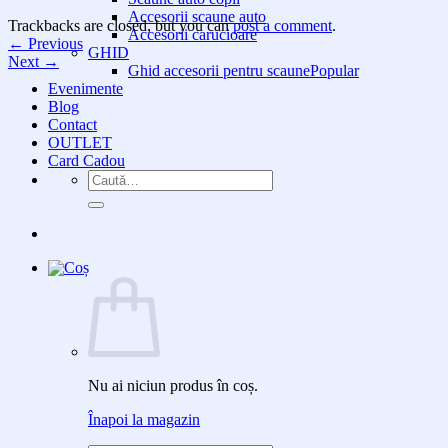
Accesorii scaune auto
Trackbacks are closed, but you can
post a comment
.
Accesorii carucioare
←
Previous
GHID
Next
→
Ghid accesorii pentru scaune
Evenimente
Blog
Contact
OUTLET
Card Cadou
Caută
după:
Nu ai niciun produs în coș.
Înapoi la magazin