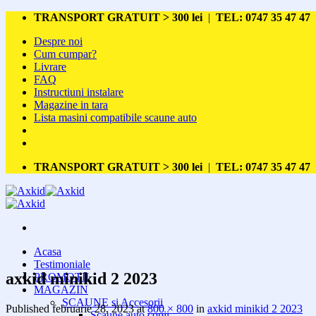
Skip
TRANSPORT GRATUIT > 300 lei
|
TEL: 0747 35 47 47
to
Despre noi
content
Cum cumpar?
Livrare
FAQ
Instructiuni instalare
Magazine in tara
Lista masini compatibile scaune auto
TRANSPORT GRATUIT > 300 lei
|
TEL: 0747 35 47 47
Acasa
Testimoniale
axkid minikid 2 2023
PROMOTII
MAGAZIN
SCAUNE si Accesorii
Published
februarie 28, 2023
at
800 × 800
in
axkid minikid 2 2023
Scaune auto copii