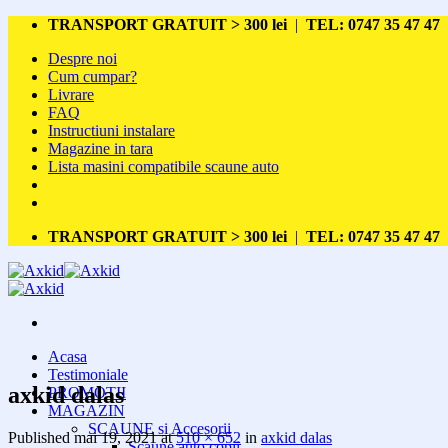
Skip
TRANSPORT GRATUIT > 300 lei
|
TEL: 0747 35 47 47
to
Despre noi
content
Cum cumpar?
Livrare
FAQ
Instructiuni instalare
Magazine in tara
Lista masini compatibile scaune auto
TRANSPORT GRATUIT > 300 lei
|
TEL: 0747 35 47 47
Acasa
Testimoniale
axkid dalas
PROMOTII
MAGAZIN
SCAUNE si Accesorii
Published
mai 19, 2021
at
510 × 652
in
axkid dalas
Scaune auto copii