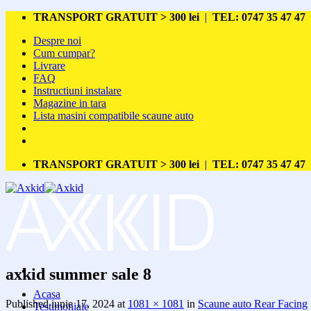
Skip
TRANSPORT GRATUIT > 300 lei
|
TEL: 0747 35 47 47
to
Despre noi
content
Cum cumpar?
Livrare
FAQ
Instructiuni instalare
Magazine in tara
Lista masini compatibile scaune auto
TRANSPORT GRATUIT > 300 lei
|
TEL: 0747 35 47 47
axkid summer sale 8
Acasa
Published
iunie 17, 2024
at
1081 × 1081
in
Scaune auto Rear Facing
Testimoniale