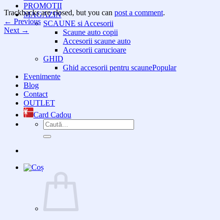
PROMOTII
Trackbacks are closed, but you can
post a comment
.
MAGAZIN
←
Previous
SCAUNE si Accesorii
Next
→
Scaune auto copii
Accesorii scaune auto
Accesorii carucioare
GHID
Ghid accesorii pentru scaune
Evenimente
Blog
Contact
OUTLET
Card Cadou
Caută
după: