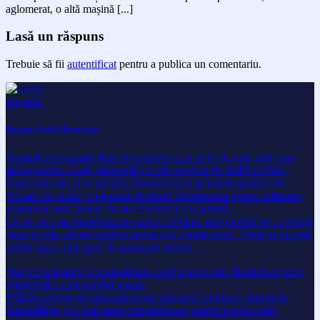
aglomerat, o altă mașină [...]
Lasă un răspuns
Trebuie să fii
autentificat
pentru a publica un comentariu.
Despre Axkid Romania
Suntem o companie-lider în comercializarea de scaune auto rear-
facing pentru copii, împreună cu alte produse de înaltă calitate.
Siguranța este și va rămâne întotdeauna o prioritate pentru noi.
Tocmai de aceea, compania pledează întotdeauna pentru utilizarea
scaunelor rear-facing cât mai mult timp cu putință.
Ce ne face sa comercializăm aceste produse este dorința de a proteja
ceea ce este cel mai prețios pentru noi: copiii noștri. Vrem să nu mai
avem copii răniți grav în accidente rutiere.
Știm că instruirea și comunicarea sunt importante, făcându-le parte
integrantă a conceptului nostru.
Milităm pentru un angajament de siguranță continuă, standarde
îmbunătățite și o mai mare conștientizare pentru a salva vieți.