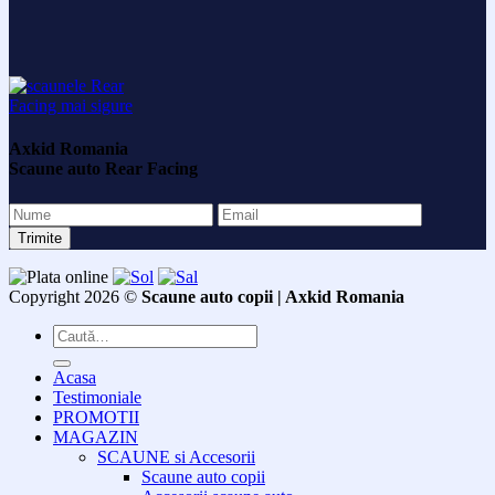
Axkid Romania
Scaune auto Rear Facing
Copyright 2026 ©
Scaune auto copii | Axkid Romania
Caută
după:
Acasa
Testimoniale
PROMOTII
MAGAZIN
SCAUNE si Accesorii
Scaune auto copii