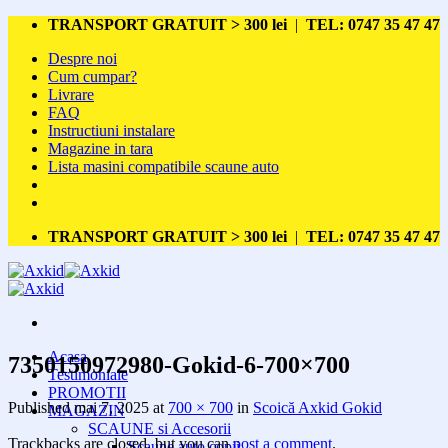
Skip
TRANSPORT GRATUIT > 300 lei
|
TEL: 0747 35 47 47
to
Despre noi
content
Cum cumpar?
Livrare
FAQ
Instructiuni instalare
Magazine in tara
Lista masini compatibile scaune auto
TRANSPORT GRATUIT > 300 lei
|
TEL: 0747 35 47 47
Acasa
7350150972980-Gokid-6-700×700
Testimoniale
PROMOTII
Published
mai 7, 2025
at
700 × 700
in
Scoică Axkid Gokid
MAGAZIN
SCAUNE si Accesorii
Trackbacks are closed, but you can
post a comment
.
Scaune auto copii