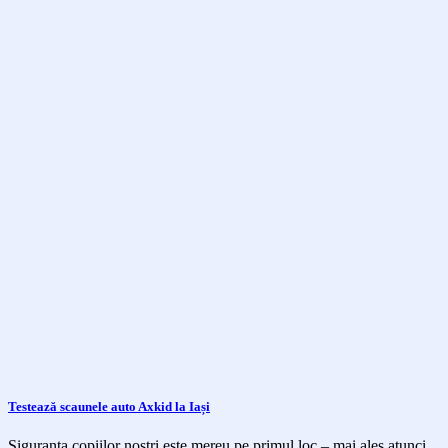
Testează scaunele auto Axkid la Iași
Siguranța copiilor noștri este mereu pe primul loc – mai ales atunci