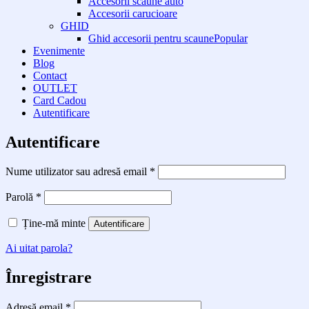
Accesorii scaune auto
Accesorii carucioare
GHID
Ghid accesorii pentru scaune
Evenimente
Blog
Contact
OUTLET
Card Cadou
Autentificare
Autentificare
Obligatoriu
Nume utilizator sau adresă email
*
Obligatoriu
Parolă
*
Ține-mă minte
Autentificare
Ai uitat parola?
Înregistrare
Obligatoriu
Adresă email
*