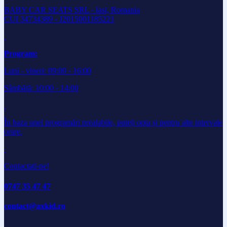
BABY CAR SEATS SRL - Iasi, Romania
CUI 34734389 - J2015001185221
Program:
Luni - vineri: 09:00 - 16:00
Sâmbătă: 10:00 - 14:00
În baza unei programări prealabile, puteți opta și pentru alte intervale
orare.
Contactati-ne!
0747 35 47 47
contact@axkid.ro