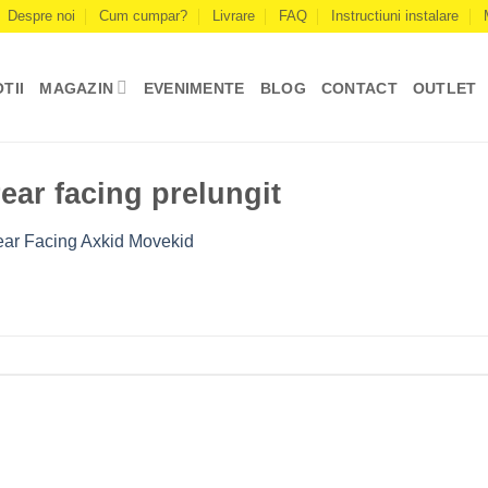
Despre noi
Cum cumpar?
Livrare
FAQ
Instructiuni instalare
TII
MAGAZIN
EVENIMENTE
BLOG
CONTACT
OUTLET
ear facing prelungit
ar Facing Axkid Movekid