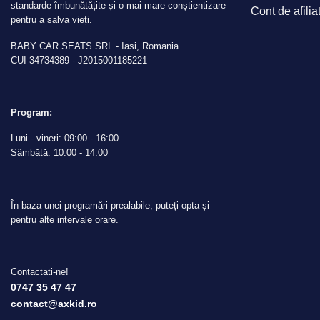
standarde îmbunătățite și o mai mare conștientizare
Cont de afilia
pentru a salva vieți.
BABY CAR SEATS SRL - Iasi, Romania
CUI 34734389 - J2015001185221
Program:
Luni - vineri: 09:00 - 16:00
Sâmbătă: 10:00 - 14:00
În baza unei programări prealabile, puteți opta și
pentru alte intervale orare.
Contactati-ne!
0747 35 47 47
contact@axkid.ro