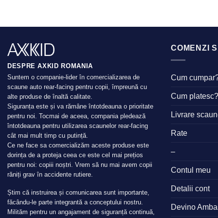
COMENZI S
DESPRE AXKID ROMANIA
Cum cumpar
Suntem o companie-lider în comercializarea de
scaune auto rear-facing pentru copii, împreună cu
Cum platesc
alte produse de înaltă calitate.
Siguranța este și va rămâne întotdeauna o prioritate
Livrare scau
pentru noi. Tocmai de aceea, compania pledează
întotdeauna pentru utilizarea scaunelor rear-facing
Rate
cât mai mult timp cu putință.
Ce ne face sa comercializăm aceste produse este
–
dorința de a proteja ceea ce este cel mai prețios
pentru noi: copiii noștri. Vrem să nu mai avem copii
Contul meu
răniți grav în accidente rutiere.
Detalii cont
Știm că instruirea și comunicarea sunt importante,
făcându-le parte integrantă a conceptului nostru.
Devino Amba
Milităm pentru un angajament de siguranță continuă,