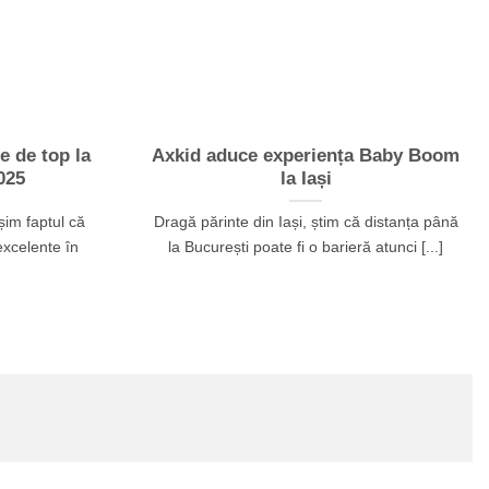
e de top la
Axkid aduce experiența Baby Boom
025
la Iași
im faptul că
Dragă părinte din Iași, știm că distanța până
excelente în
la București poate fi o barieră atunci [...]