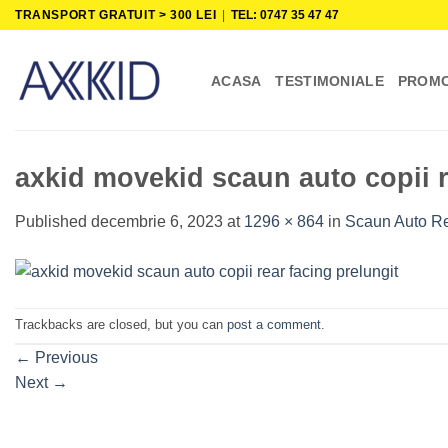
Skip
TRANSPORT GRATUIT > 300 LEI
|
TEL: 0747 35 47 47
to
content
ACASA
TESTIMONIALE
PROMO
axkid movekid scaun auto copii r
Published
decembrie 6, 2023
at
1296 × 864
in
Scaun Auto Re
Trackbacks are closed, but you can
post a comment
.
←
Previous
Next
→