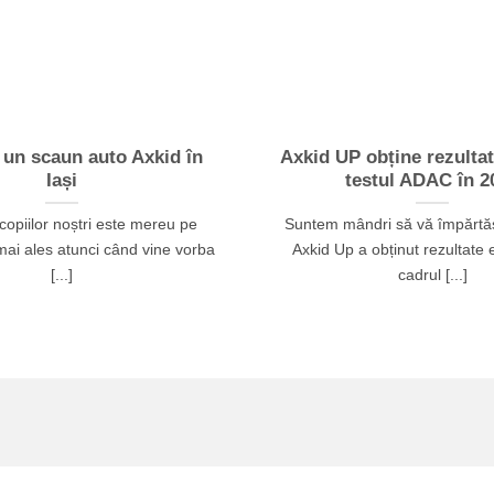
 un scaun auto Axkid în
Axkid UP obține rezultat
Iași
testul ADAC în 2
copiilor noștri este mereu pe
Suntem mândri să vă împărtăș
mai ales atunci când vine vorba
Axkid Up a obținut rezultate 
[...]
cadrul [...]