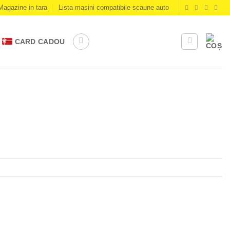
Magazine in tara
Lista masini compatibile scaune auto
CARD CADOU