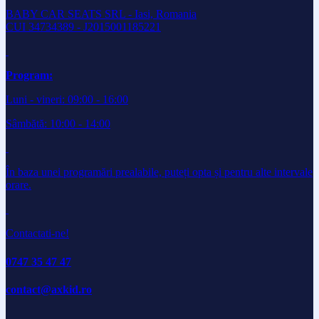
BABY CAR SEATS SRL - Iasi, Romania
CUI 34734389 - J2015001185221
Program:
Luni - vineri: 09:00 - 16:00
Sâmbătă: 10:00 - 14:00
În baza unei programări prealabile, puteți opta și pentru alte intervale
orare.
Contactati-ne!
0747 35 47 47
contact@axkid.ro