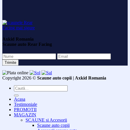
Axkid Romania
Scaune auto Rear Facing
Copyright 2026 ©
Scaune auto copii | Axkid Romania
Caută
după:
Acasa
Testimoniale
PROMOTII
MAGAZIN
SCAUNE si Accesorii
Scaune auto copii