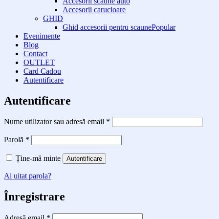
Accesorii scaune auto
Accesorii carucioare
GHID
Ghid accesorii pentru scaune
Evenimente
Blog
Contact
OUTLET
Card Cadou
Autentificare
Autentificare
Obligatoriu
Nume utilizator sau adresă email
*
Obligatoriu
Parolă
*
Ține-mă minte
Autentificare
Ai uitat parola?
Înregistrare
Obligatoriu
Adresă email
*