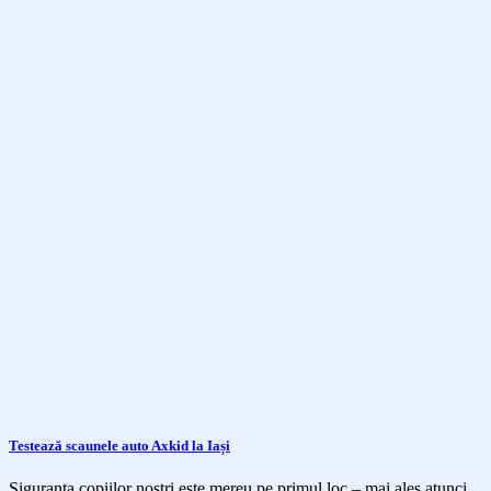
Testează scaunele auto Axkid la Iași
Siguranța copiilor noștri este mereu pe primul loc – mai ales atunci