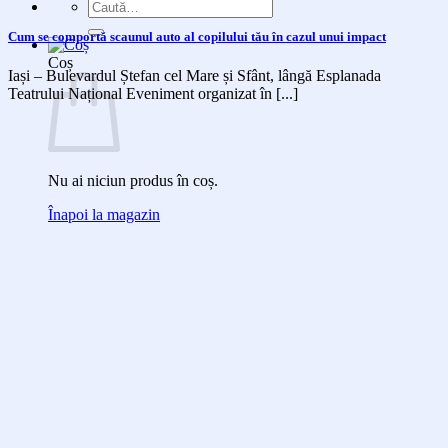
Caută
după:
Cum se comportă scaunul auto al copilului tău în cazul unui impact
Coș
Iași – Bulevardul Ștefan cel Mare și Sfânt, lângă Esplanada
Teatrului Național Eveniment organizat în [...]
Nu ai niciun produs în coș.
Înapoi la magazin