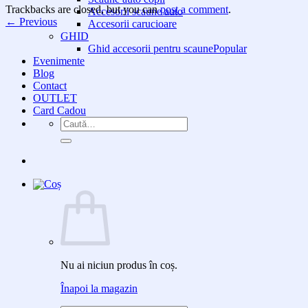
Trackbacks are closed, but you can
post a comment
.
Accesorii scaune auto
←
Previous
Accesorii carucioare
GHID
Ghid accesorii pentru scaune
Evenimente
Blog
Contact
OUTLET
Card Cadou
Caută
după:
Nu ai niciun produs în coș.
Înapoi la magazin