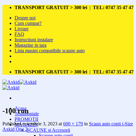
Skip
TRANSPORT GRATUIT > 300 lei
|
TEL: 0747 35 47 47
to
Despre noi
content
Cum cumpar?
Livrare
FAQ
Instructiuni instalare
Magazine in tara
Lista masini compatibile scaune auto
TRANSPORT GRATUIT > 300 lei
|
TEL: 0747 35 47 47
Acasa
-100 ron
Testimoniale
PROMOTII
Published
noiembrie 3, 2023
at
600 × 179
in
Scaun auto copii i-Size
MAGAZIN
Axkid One 2
SCAUNE si Accesorii
Scaune auto copii