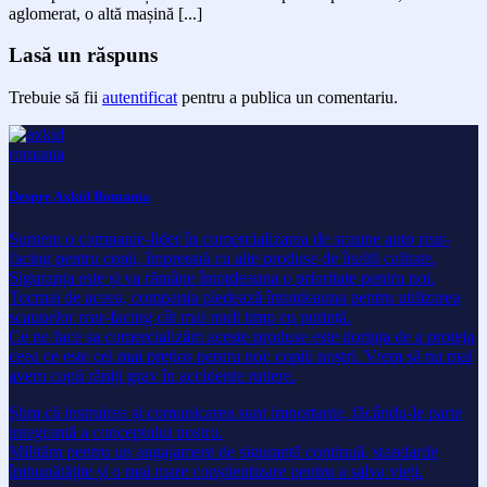
aglomerat, o altă mașină [...]
Lasă un răspuns
Trebuie să fii
autentificat
pentru a publica un comentariu.
Despre Axkid Romania
Suntem o companie-lider în comercializarea de scaune auto rear-
facing pentru copii, împreună cu alte produse de înaltă calitate.
Siguranța este și va rămâne întotdeauna o prioritate pentru noi.
Tocmai de aceea, compania pledează întotdeauna pentru utilizarea
scaunelor rear-facing cât mai mult timp cu putință.
Ce ne face sa comercializăm aceste produse este dorința de a proteja
ceea ce este cel mai prețios pentru noi: copiii noștri. Vrem să nu mai
avem copii răniți grav în accidente rutiere.
Știm că instruirea și comunicarea sunt importante, făcându-le parte
integrantă a conceptului nostru.
Milităm pentru un angajament de siguranță continuă, standarde
îmbunătățite și o mai mare conștientizare pentru a salva vieți.