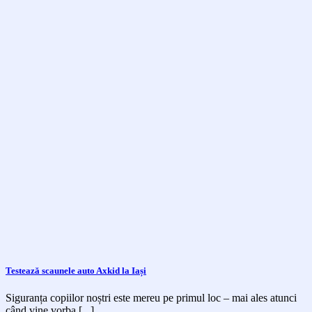
Testează scaunele auto Axkid la Iași
Siguranța copiilor noștri este mereu pe primul loc – mai ales atunci
când vine vorba [...]