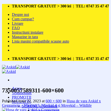
Skip
TRANSPORT GRATUIT > 300 lei
|
TEL: 0747 35 47 47
to
Despre noi
content
Cum cumpar?
Livrare
FAQ
Instructiuni instalare
Magazine in tara
Lista masini compatibile scaune auto
TRANSPORT GRATUIT > 300 lei
|
TEL: 0747 35 47 47
Acasa
7350057589311-600×600
Testimoniale
PROMOTII
Published
iunie 22, 2023
at
600 × 600
in
Husa de vara Axkid x
MAGAZIN
Geggamoja – Minikid 3, Minikid 4 și Movekid – Wildlife
SCAUNE si Accesorii
Scaune auto copii