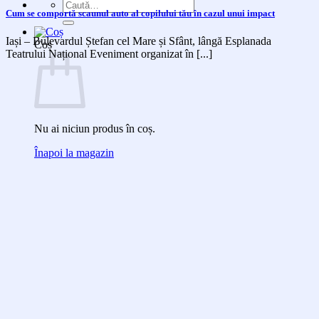
Caută
Cum se comportă scaunul auto al copilului tău în cazul unui impact
după:
Iași – Bulevardul Ștefan cel Mare și Sfânt, lângă Esplanada
Coș
Teatrului Național Eveniment organizat în [...]
Nu ai niciun produs în coș.
Înapoi la magazin