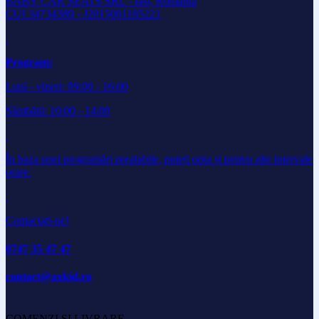
BABY CAR SEATS SRL - Iasi, Romania
CUI 34734389 - J2015001185221
Program:
Luni - vineri: 09:00 - 16:00
Sâmbătă: 10:00 - 14:00
În baza unei programări prealabile, puteți opta și pentru alte intervale
orare.
Contactati-ne!
0747 35 47 47
contact@axkid.ro
COMENZI SI LIVRARE