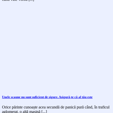
Unele scaune nu sunt suficient de sigure. Asigură-te că al tău este
Orice părinte cunoaște acea secundă de panică pură când, în traficul
aglomerat, o altă mașină [...]