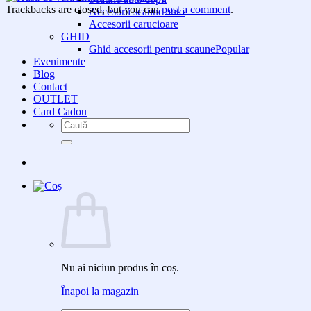
Trackbacks are closed, but you can
post a comment
.
Accesorii scaune auto
Accesorii carucioare
GHID
Ghid accesorii pentru scaune
Evenimente
Blog
Contact
OUTLET
Card Cadou
Caută
după:
Nu ai niciun produs în coș.
Înapoi la magazin