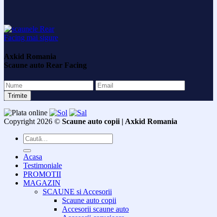
Axkid Romania
Scaune auto Rear Facing
Copyright 2026 ©
Scaune auto copii | Axkid Romania
Caută
după:
Acasa
Testimoniale
PROMOTII
MAGAZIN
SCAUNE si Accesorii
Scaune auto copii
Accesorii scaune auto