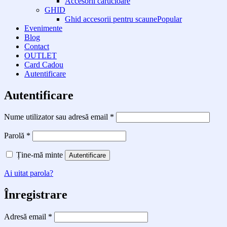
Accesorii carucioare
GHID
Ghid accesorii pentru scaune
Evenimente
Blog
Contact
OUTLET
Card Cadou
Autentificare
Autentificare
Obligatoriu
Nume utilizator sau adresă email
*
Obligatoriu
Parolă
*
Ține-mă minte
Autentificare
Ai uitat parola?
Înregistrare
Obligatoriu
Adresă email
*