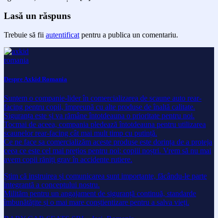
Lasă un răspuns
Trebuie să fii
autentificat
pentru a publica un comentariu.
Despre Axkid Romania
Suntem o companie-lider în comercializarea de scaune auto rear-
facing pentru copii, împreună cu alte produse de înaltă calitate.
Siguranța este și va rămâne întotdeauna o prioritate pentru noi.
Tocmai de aceea, compania pledează întotdeauna pentru utilizarea
scaunelor rear-facing cât mai mult timp cu putință.
Ce ne face sa comercializăm aceste produse este dorința de a proteja
ceea ce este cel mai prețios pentru noi: copiii noștri. Vrem să nu mai
avem copii răniți grav în accidente rutiere.
Știm că instruirea și comunicarea sunt importante, făcându-le parte
integrantă a conceptului nostru.
Milităm pentru un angajament de siguranță continuă, standarde
îmbunătățite și o mai mare conștientizare pentru a salva vieți.