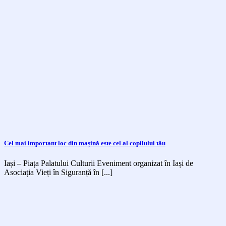
Cel mai important loc din mașină este cel al copilului tău
Iași – Piața Palatului Culturii Eveniment organizat în Iași de
Asociația Vieți în Siguranță în [...]