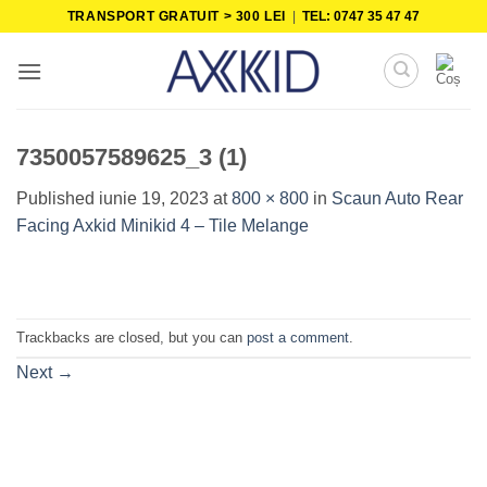
Skip
TRANSPORT GRATUIT > 300 LEI
|
TEL: 0747 35 47 47
to
content
7350057589625_3 (1)
Published
iunie 19, 2023
at
800 × 800
in
Scaun Auto Rear
Facing Axkid Minikid 4 – Tile Melange
Trackbacks are closed, but you can
post a comment
.
Next
→