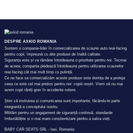
DESPRE AXKID ROMANIA
Suntem o companie-lider în comercializarea de scaune auto rear-facing
pentru copii, împreună cu alte produse de înaltă calitate.
Siguranța este și va rămâne întotdeauna o prioritate pentru noi. Tocmai
de aceea, compania pledează întotdeauna pentru utilizarea scaunelor
rear-facing cât mai mult timp cu putință.
Ce ne face sa comercializăm aceste produse este dorința de a proteja
ceea ce este cel mai prețios pentru noi: copiii noștri. Vrem să nu mai
avem copii răniți grav în accidente rutiere.
Știm că instruirea și comunicarea sunt importante, făcându-le parte
integrantă a conceptului nostru.
Milităm pentru un angajament de siguranță continuă, standarde
îmbunătățite și o mai mare conștientizare pentru a salva vieți.
BABY CAR SEATS SRL - Iasi, Romania