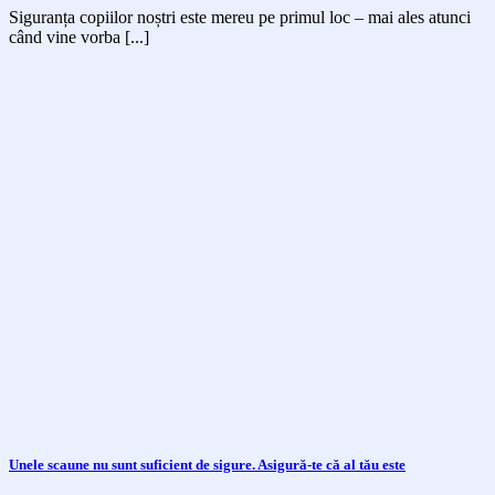
Siguranța copiilor noștri este mereu pe primul loc – mai ales atunci
când vine vorba [...]
Unele scaune nu sunt suficient de sigure. Asigură-te că al tău este