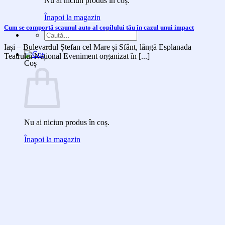
Nu ai niciun produs în coș.
Înapoi la magazin
Cum se comportă scaunul auto al copilului tău în cazul unui impact
Caută
după:
Iași – Bulevardul Ștefan cel Mare și Sfânt, lângă Esplanada
Teatrului Național Eveniment organizat în [...]
Coș
Nu ai niciun produs în coș.
Înapoi la magazin