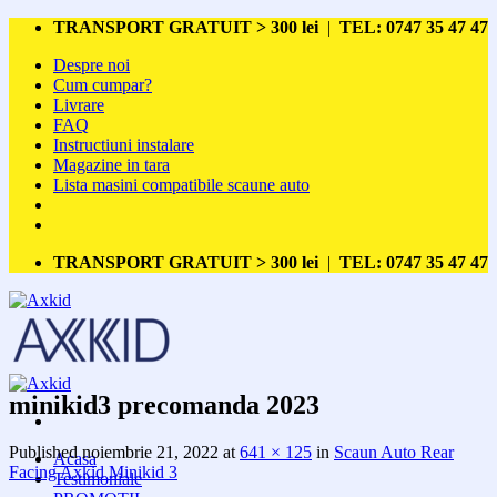
Skip
TRANSPORT GRATUIT > 300 lei
|
TEL: 0747 35 47 47
to
Despre noi
content
Cum cumpar?
Livrare
FAQ
Instructiuni instalare
Magazine in tara
Lista masini compatibile scaune auto
TRANSPORT GRATUIT > 300 lei
|
TEL: 0747 35 47 47
minikid3 precomanda 2023
Published
noiembrie 21, 2022
at
641 × 125
in
Scaun Auto Rear
Acasa
Facing Axkid Minikid 3
Testimoniale