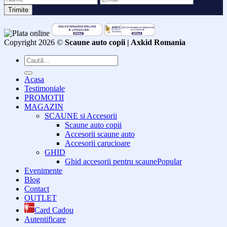
Copyright 2026 ©
Scaune auto copii | Axkid Romania
Caută
după:
Acasa
Testimoniale
PROMOTII
MAGAZIN
SCAUNE si Accesorii
Scaune auto copii
Accesorii scaune auto
Accesorii carucioare
GHID
Ghid accesorii pentru scaune
Evenimente
Blog
Contact
OUTLET
Card Cadou
Autentificare