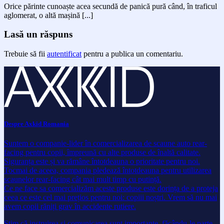
Orice părinte cunoaște acea secundă de panică pură când, în traficul
aglomerat, o altă mașină [...]
Lasă un răspuns
Trebuie să fii
autentificat
pentru a publica un comentariu.
Despre Axkid Romania
Suntem o companie-lider în comercializarea de scaune auto rear-
facing pentru copii, împreună cu alte produse de înaltă calitate.
Siguranța este și va rămâne întotdeauna o prioritate pentru noi.
Tocmai de aceea, compania pledează întotdeauna pentru utilizarea
scaunelor rear-facing cât mai mult timp cu putință.
Ce ne face sa comercializăm aceste produse este dorința de a proteja
ceea ce este cel mai prețios pentru noi: copiii noștri. Vrem să nu mai
avem copii răniți grav în accidente rutiere.
Știm că instruirea și comunicarea sunt importante, făcându-le parte