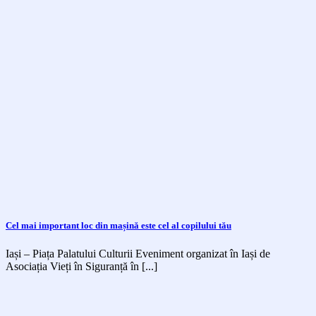
Cel mai important loc din mașină este cel al copilului tău
Iași – Piața Palatului Culturii Eveniment organizat în Iași de
Asociația Vieți în Siguranță în [...]