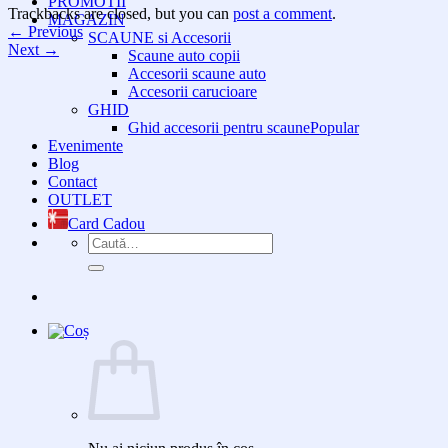
PROMOTII
Trackbacks are closed, but you can
post a comment
.
MAGAZIN
←
Previous
SCAUNE si Accesorii
Next
→
Scaune auto copii
Accesorii scaune auto
Accesorii carucioare
GHID
Ghid accesorii pentru scaune
Evenimente
Blog
Contact
OUTLET
Card Cadou
Caută
după: