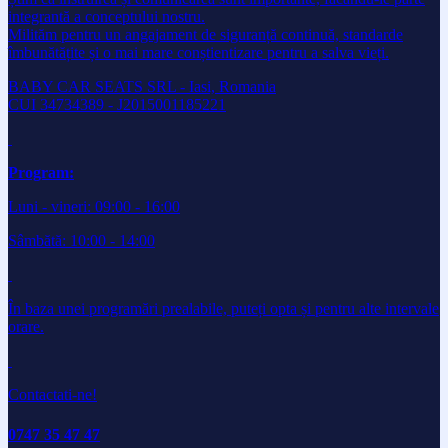
integrantă a conceptului nostru.
Milităm pentru un angajament de siguranță continuă, standarde
îmbunătățite și o mai mare conștientizare pentru a salva vieți.
BABY CAR SEATS SRL - Iasi, Romania
CUI 34734389 - J2015001185221
Program:
Luni - vineri: 09:00 - 16:00
Sâmbătă: 10:00 - 14:00
În baza unei programări prealabile, puteți opta și pentru alte intervale
orare.
Contactati-ne!
0747 35 47 47