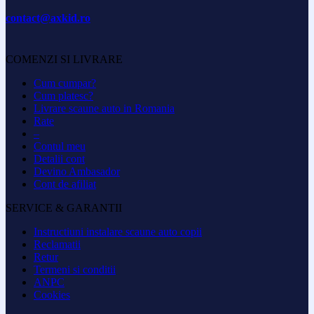
contact@axkid.ro
COMENZI SI LIVRARE
Cum cumpar?
Cum platesc?
Livrare scaune auto in Romania
Rate
–
Contul meu
Detalii cont
Devino Ambasador
Cont de afiliat
SERVICE & GARANTII
Instructiuni instalare scaune auto copii
Reclamatii
Retur
Termeni si conditii
ANPC
Cookies