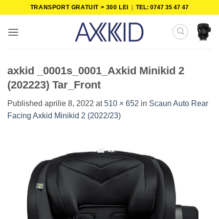
Skip
TRANSPORT GRATUIT > 300 LEI
|
TEL: 0747 35 47 47
to
content
axkid _0001s_0001_Axkid Minikid 2
(202223) Tar_Front
Published
aprilie 8, 2022
at
510 × 652
in
Scaun Auto Rear
Facing Axkid Minikid 2 (2022/23)