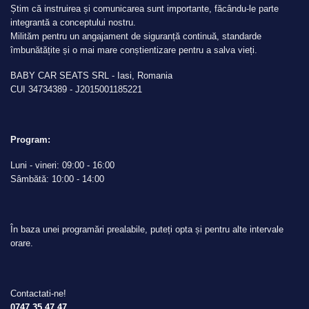
Știm că instruirea și comunicarea sunt importante, făcându-le parte
integrantă a conceptului nostru.
Milităm pentru un angajament de siguranță continuă, standarde
îmbunătățite și o mai mare conștientizare pentru a salva vieți.
BABY CAR SEATS SRL - Iasi, Romania
CUI 34734389 - J2015001185221
Program:
Luni - vineri: 09:00 - 16:00
Sâmbătă: 10:00 - 14:00
În baza unei programări prealabile, puteți opta și pentru alte intervale
orare.
Contactati-ne!
0747 35 47 47