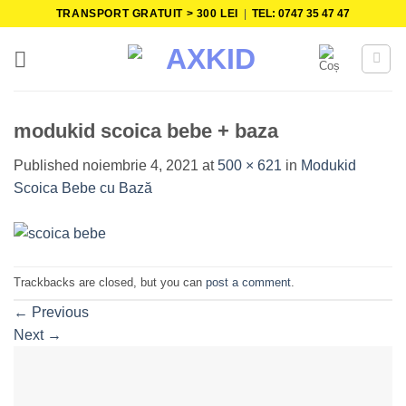
Skip
TRANSPORT GRATUIT > 300 LEI
|
TEL: 0747 35 47 47
to
content
modukid scoica bebe + baza
Published
noiembrie 4, 2021
at
500 × 621
in
Modukid
Scoica Bebe cu Bază
Trackbacks are closed, but you can
post a comment
.
←
Previous
Next
→