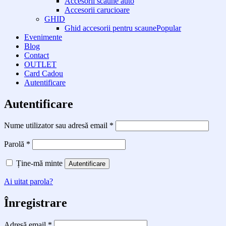
Accesorii scaune auto
Accesorii carucioare
GHID
Ghid accesorii pentru scaune
Evenimente
Blog
Contact
OUTLET
Card Cadou
Autentificare
Autentificare
Obligatoriu
Nume utilizator sau adresă email
*
Obligatoriu
Parolă
*
Ține-mă minte
Autentificare
Ai uitat parola?
Înregistrare
Obligatoriu
Adresă email
*