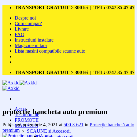
Skip
TRANSPORT GRATUIT > 300 lei
|
TEL: 0747 35 47 47
to
Despre noi
content
Cum cumpar?
Livrare
FAQ
Instructiuni instalare
Magazine in tara
Lista masini compatibile scaune auto
TRANSPORT GRATUIT > 300 lei
|
TEL: 0747 35 47 47
Acasa
protectie bancheta auto premium
Testimoniale
PROMOTII
Published
noiembrie 4, 2021
at
500 × 621
in
Protecție banchetă auto
MAGAZIN
premium
SCAUNE si Accesorii
Scaune auto copii