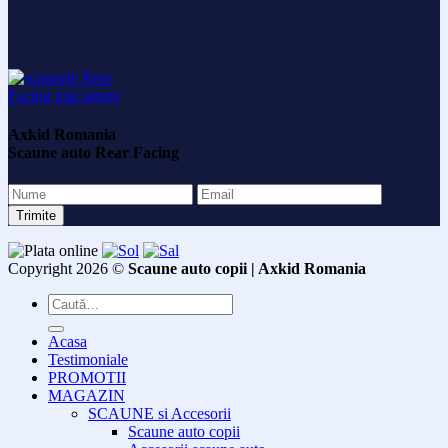
Axkid Romania
Scaune auto Rear Facing
Copyright 2026 ©
Scaune auto copii | Axkid Romania
Caută
după:
Acasa
Testimoniale
PROMOTII
MAGAZIN
SCAUNE si Accesorii
Scaune auto copii