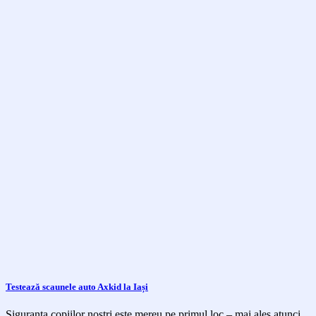
Testează scaunele auto Axkid la Iași
Siguranța copiilor noștri este mereu pe primul loc – mai ales atunci