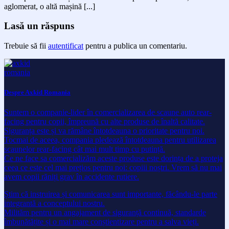
aglomerat, o altă mașină [...]
Lasă un răspuns
Trebuie să fii
autentificat
pentru a publica un comentariu.
Despre Axkid Romania
Suntem o companie-lider în comercializarea de scaune auto rear-
facing pentru copii, împreună cu alte produse de înaltă calitate.
Siguranța este și va rămâne întotdeauna o prioritate pentru noi.
Tocmai de aceea, compania pledează întotdeauna pentru utilizarea
scaunelor rear-facing cât mai mult timp cu putință.
Ce ne face sa comercializăm aceste produse este dorința de a proteja
ceea ce este cel mai prețios pentru noi: copiii noștri. Vrem să nu mai
avem copii răniți grav în accidente rutiere.
Știm că instruirea și comunicarea sunt importante, făcându-le parte
integrantă a conceptului nostru.
Milităm pentru un angajament de siguranță continuă, standarde
îmbunătățite și o mai mare conștientizare pentru a salva vieți.