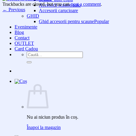
Trackbacks are closed, but you can
post a comment
.
Accesorii scaune auto
←
Previous
Accesorii carucioare
GHID
Ghid accesorii pentru scaune
Evenimente
Blog
Contact
OUTLET
Card Cadou
Caută
după:
Nu ai niciun produs în coș.
Înapoi la magazin