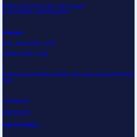
BABY CAR SEATS SRL - Iasi, Romania
CUI 34734389 - J2015001185221
Program:
Luni - vineri: 09:00 - 16:00
Sâmbătă: 10:00 - 14:00
În baza unei programări prealabile, puteți opta și pentru alte intervale
orare.
Contactati-ne!
0747 35 47 47
contact@axkid.ro