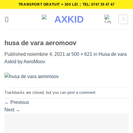
Skip
TRANSPORT GRATUIT > 300 LEI
|
TEL: 0747 35 47 47
to
content
husa de vara aeromoov
Published
noiembrie 4, 2021
at
500 × 621
in
Husa de vara
Axkid by AeroMoov
Trackbacks are closed, but you can
post a comment
.
←
Previous
Next
→