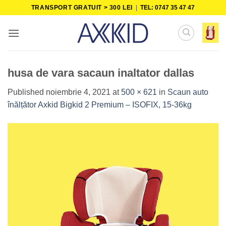
Skip
TRANSPORT GRATUIT > 300 LEI
|
TEL: 0747 35 47 47
to
content
husa de vara sacaun inaltator dallas
Published
noiembrie 4, 2021
at
500 × 621
in
Scaun auto
înălțător Axkid Bigkid 2 Premium – ISOFIX, 15-36kg