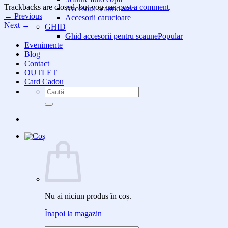
Trackbacks are closed, but you can
post a comment
.
Accesorii scaune auto
←
Previous
Accesorii carucioare
Next
→
GHID
Ghid accesorii pentru scaune
Evenimente
Blog
Contact
OUTLET
Card Cadou
Caută
după:
Nu ai niciun produs în coș.
Înapoi la magazin