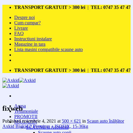
Skip
TRANSPORT GRATUIT > 300 lei
|
TEL: 0747 35 47 47
to
Despre noi
content
Cum cumpar?
Livrare
FAQ
Instructiuni instalare
Magazine in tara
Lista masini compatibile scaune auto
TRANSPORT GRATUIT > 300 lei
|
TEL: 0747 35 47 47
Acasa
fixweb
Testimoniale
PROMOTII
Published
noiembrie 4, 2021
at
500 × 621
in
Scaun auto înălțător
MAGAZIN
Axkid Bigkid 2 Premium – ISOFIX, 15-36kg
SCAUNE si Accesorii
Scaune auto copii