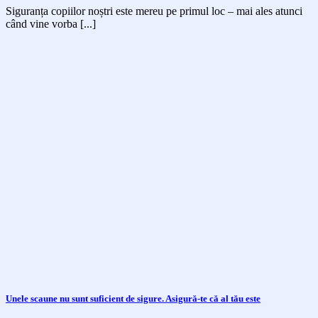
Siguranța copiilor noștri este mereu pe primul loc – mai ales atunci
când vine vorba [...]
Unele scaune nu sunt suficient de sigure. Asigură-te că al tău este