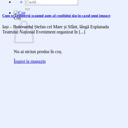
Caută
după:
Cum se comportă scaunul auto al copilului tău în cazul unui impact
Coș
Iași – Bulevardul Ștefan cel Mare și Sfânt, lângă Esplanada
Teatrului Național Eveniment organizat în [...]
Nu ai niciun produs în coș.
Înapoi la magazin