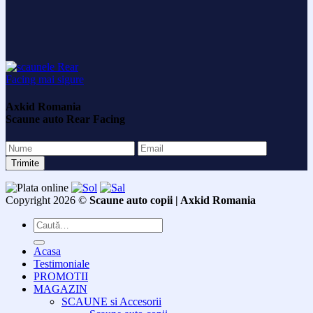
Axkid Romania
Scaune auto Rear Facing
Copyright 2026 ©
Scaune auto copii | Axkid Romania
Caută
după:
Acasa
Testimoniale
PROMOTII
MAGAZIN
SCAUNE si Accesorii