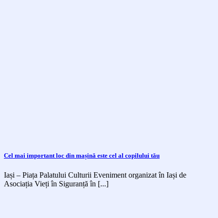
Cel mai important loc din mașină este cel al copilului tău
Iași – Piața Palatului Culturii Eveniment organizat în Iași de
Asociația Vieți în Siguranță în [...]