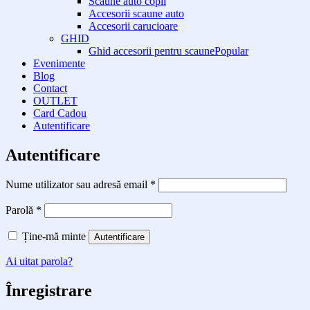
Scaune auto copii
Accesorii scaune auto
Accesorii carucioare
GHID
Ghid accesorii pentru scaune
Evenimente
Blog
Contact
OUTLET
Card Cadou
Autentificare
Autentificare
Obligatoriu
Nume utilizator sau adresă email
*
Obligatoriu
Parolă
*
Ține-mă minte
Autentificare
Ai uitat parola?
Înregistrare