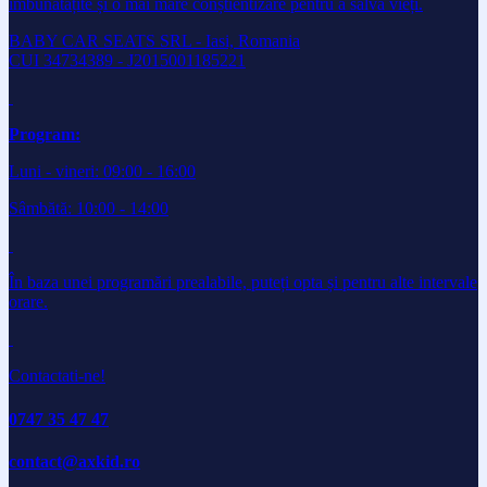
îmbunătățite și o mai mare conștientizare pentru a salva vieți.
BABY CAR SEATS SRL - Iasi, Romania
CUI 34734389 - J2015001185221
Program:
Luni - vineri: 09:00 - 16:00
Sâmbătă: 10:00 - 14:00
În baza unei programări prealabile, puteți opta și pentru alte intervale
orare.
Contactati-ne!
0747 35 47 47
contact@axkid.ro