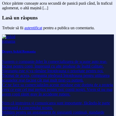
Orice părinte cunoaște acea secundă de panică pură când, în traficul
aglomerat, o altă mașină [...]
Lasă un răspuns
Trebuie să fii
autentificat
pentru a publica un comentariu.
Despre Axkid Romania
Suntem o companie-lider în comercializarea de scaune auto rear-
facing pentru copii, împreună cu alte produse de înaltă calitate.
Siguranța este și va rămâne întotdeauna o prioritate pentru noi.
Tocmai de aceea, compania pledează întotdeauna pentru utilizarea
scaunelor rear-facing cât mai mult timp cu putință.
Ce ne face sa comercializăm aceste produse este dorința de a proteja
ceea ce este cel mai prețios pentru noi: copiii noștri. Vrem să nu mai
avem copii răniți grav în accidente rutiere.
Știm că instruirea și comunicarea sunt importante, făcându-le parte
integrantă a conceptului nostru.
Milităm pentru un angajament de siguranță continuă, standarde