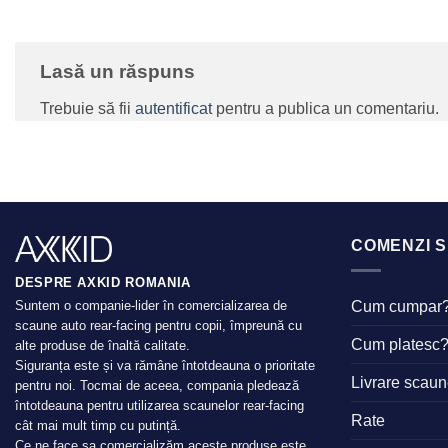
Lasă un răspuns
Trebuie să fii
autentificat
pentru a publica un comentariu.
COMENZI S
DESPRE AXKID ROMANIA
Cum cumpar
Suntem o companie-lider în comercializarea de
scaune auto rear-facing pentru copii, împreună cu
Cum platesc
alte produse de înaltă calitate.
Siguranța este și va rămâne întotdeauna o prioritate
Livrare scau
pentru noi. Tocmai de aceea, compania pledează
întotdeauna pentru utilizarea scaunelor rear-facing
Rate
cât mai mult timp cu putință.
Ce ne face sa comercializăm aceste produse este