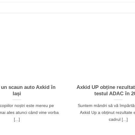
 un scaun auto Axkid în
Axkid UP obține rezultat
Iași
testul ADAC în 2
copiilor noștri este mereu pe
Suntem mândri să vă împărtăș
mai ales atunci când vine vorba
Axkid Up a obținut rezultate 
[...]
cadrul [...]