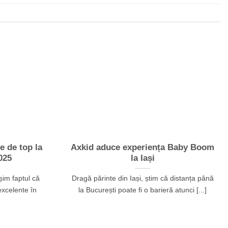
e de top la
Axkid aduce experiența Baby Boom
025
la Iași
im faptul că
Dragă părinte din Iași, știm că distanța până
excelente în
la București poate fi o barieră atunci [...]