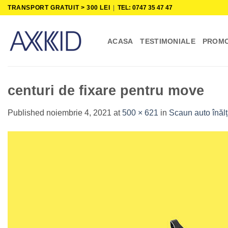
Skip
TRANSPORT GRATUIT > 300 LEI
|
TEL: 0747 35 47 47
to
content
ACASA
TESTIMONIALE
PROMO
centuri de fixare pentru move
Published
noiembrie 4, 2021
at
500 × 621
in
Scaun auto înăl