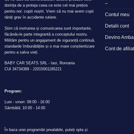
–
dorința de a proteja ceea ce este cel mai prețios
pentru noi: copiii noștri. Vrem să nu mai avem copii
Contul meu
răniți grav în accidente rutiere.
Detalii cont
Știm că instruirea și comunicarea sunt importante,
făcându-le parte integrantă a conceptului nostru.
Devino Amba
Milităm pentru un angajament de siguranță continuă,
standarde îmbunătățite și o mai mare conștientizare
Cont de afilia
pentru a salva vieți.
BABY CAR SEATS SRL - Iasi, Romania
CUI 34734389 - J2015001185221
Program:
Luni - vineri: 09:00 - 16:00
Sâmbătă: 10:00 - 14:00
În baza unei programări prealabile, puteți opta și