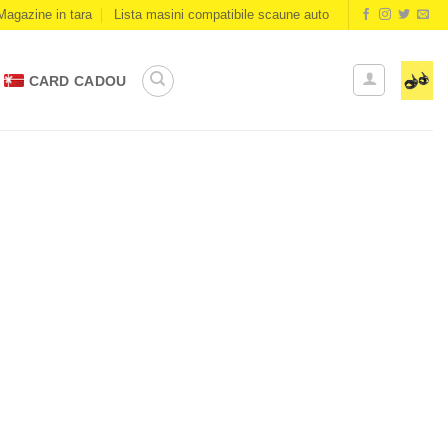
Magazine in tara
Lista masini compatibile scaune auto
CARD CADOU