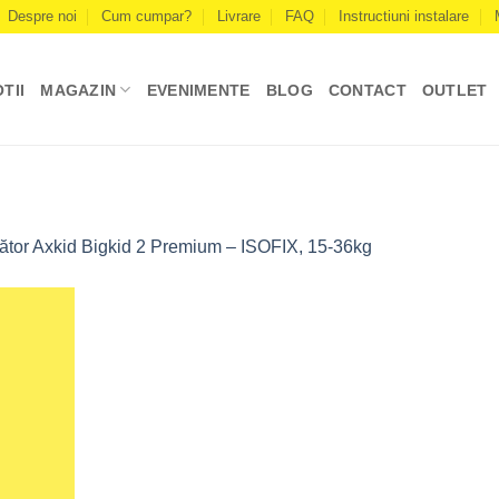
Despre noi
Cum cumpar?
Livrare
FAQ
Instructiuni instalare
TII
MAGAZIN
EVENIMENTE
BLOG
CONTACT
OUTLET
țător Axkid Bigkid 2 Premium – ISOFIX, 15-36kg