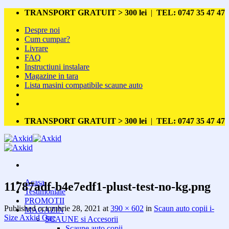
Skip
TRANSPORT GRATUIT > 300 lei
|
TEL: 0747 35 47 47
to
Despre noi
content
Cum cumpar?
Livrare
FAQ
Instructiuni instalare
Magazine in tara
Lista masini compatibile scaune auto
TRANSPORT GRATUIT > 300 lei
|
TEL: 0747 35 47 47
Acasa
11787adf-b4e7edf1-plust-test-no-kg.png
Testimoniale
PROMOTII
Published
octombrie 28, 2021
at
390 × 602
in
Scaun auto copii i-
MAGAZIN
Size Axkid One
SCAUNE si Accesorii
Scaune auto copii