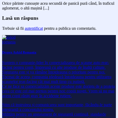
Orice părinte cunoaște acea secundă de panică pură când, în traficul
aglomerat, o altă mașină [...]
Lasă un răspuns
Trebuie să fii
autentificat
pentru a publica un comentariu.
Despre Axkid Romania
Suntem o companie-lider în comercializarea de scaune auto rear-
facing pentru copii, împreună cu alte produse de înaltă calitate.
Siguranța este și va rămâne întotdeauna o prioritate pentru noi.
Tocmai de aceea, compania pledează întotdeauna pentru utilizarea
scaunelor rear-facing cât mai mult timp cu putință.
Ce ne face sa comercializăm aceste produse este dorința de a proteja
ceea ce este cel mai prețios pentru noi: copiii noștri. Vrem să nu mai
avem copii răniți grav în accidente rutiere.
Știm că instruirea și comunicarea sunt importante, făcându-le parte
integrantă a conceptului nostru.
Milităm pentru un angajament de siguranță continuă, standarde