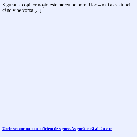
Siguranța copiilor noștri este mereu pe primul loc – mai ales atunci
când vine vorba [...]
Unele scaune nu sunt suficient de sigure. Asigură-te că al tău este