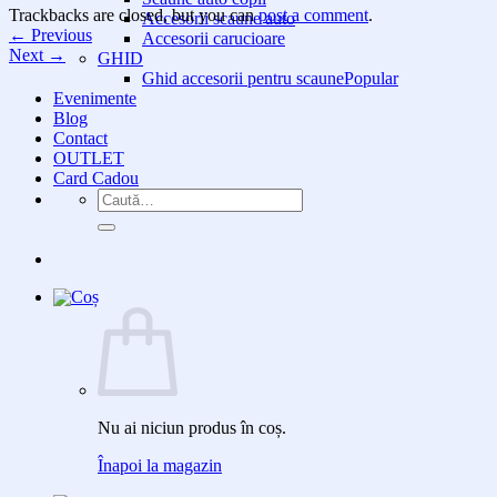
Trackbacks are closed, but you can
post a comment
.
Accesorii scaune auto
←
Previous
Accesorii carucioare
Next
→
GHID
Ghid accesorii pentru scaune
Evenimente
Blog
Contact
OUTLET
Card Cadou
Caută
după:
Nu ai niciun produs în coș.
Înapoi la magazin