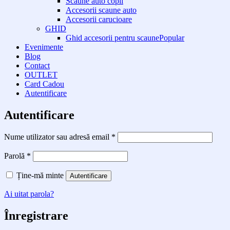
Scaune auto copii
Accesorii scaune auto
Accesorii carucioare
GHID
Ghid accesorii pentru scaune
Evenimente
Blog
Contact
OUTLET
Card Cadou
Autentificare
Autentificare
Obligatoriu
Nume utilizator sau adresă email
*
Obligatoriu
Parolă
*
Ține-mă minte
Autentificare
Ai uitat parola?
Înregistrare