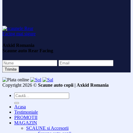
Axkid Romania
Scaune auto Rear Facing
Copyright 2026 ©
Scaune auto copii | Axkid Romania
Caută
după:
Acasa
Testimoniale
PROMOTII
MAGAZIN
SCAUNE si Accesorii