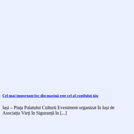
Cel mai important loc din mașină este cel al copilului tău
Iași – Piața Palatului Culturii Eveniment organizat în Iași de
Asociația Vieți în Siguranță în [...]