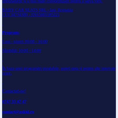
îmbunătățite și o mai mare conștientizare pentru a salva vieți.
BABY CAR SEATS SRL - Iasi, Romania
CUI 34734389 - J2015001185221
Program:
Luni - vineri: 09:00 - 16:00
Sâmbătă: 10:00 - 14:00
În baza unei programări prealabile, puteți opta și pentru alte intervale
orare.
Contactati-ne!
0747 35 47 47
contact@axkid.ro