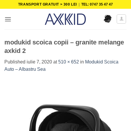
Skip
TRANSPORT GRATUIT > 300 LEI
|
TEL: 0747 35 47 47
to
content
modukid scoica copii – granite melange
axkid 2
Published
iulie 7, 2020
at
510 × 652
in
Modukid Scoica
Auto – Albastru Sea