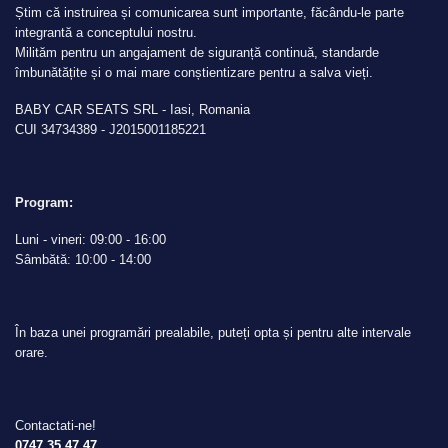
Știm că instruirea și comunicarea sunt importante, făcându-le parte
integrantă a conceptului nostru.
Milităm pentru un angajament de siguranță continuă, standarde
îmbunătățite și o mai mare conștientizare pentru a salva vieți.
BABY CAR SEATS SRL - Iasi, Romania
CUI 34734389 - J2015001185221
Program:
Luni - vineri: 09:00 - 16:00
Sâmbătă: 10:00 - 14:00
În baza unei programări prealabile, puteți opta și pentru alte intervale
orare.
Contactati-ne!
0747 35 47 47