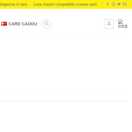
Magazine in tara
Lista masini compatibile scaune auto
CARD CADOU