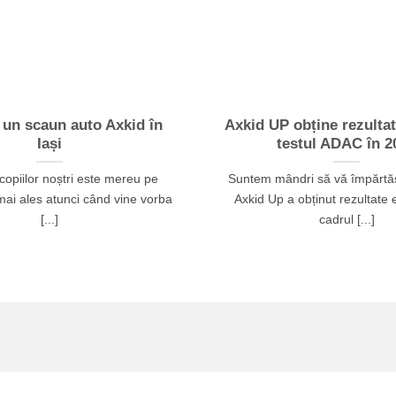
 un scaun auto Axkid în
Axkid UP obține rezultat
Iași
testul ADAC în 2
copiilor noștri este mereu pe
Suntem mândri să vă împărtăș
mai ales atunci când vine vorba
Axkid Up a obținut rezultate 
[...]
cadrul [...]