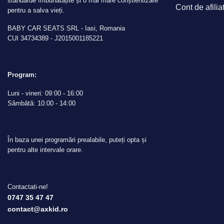
standarde îmbunătățite și o mai mare conștientizare
Cont de afilia
pentru a salva vieți.
BABY CAR SEATS SRL - Iasi, Romania
CUI 34734389 - J2015001185221
Program:
Luni - vineri: 09:00 - 16:00
Sâmbătă: 10:00 - 14:00
În baza unei programări prealabile, puteți opta și
pentru alte intervale orare.
Contactati-ne!
0747 35 47 47
contact@axkid.ro