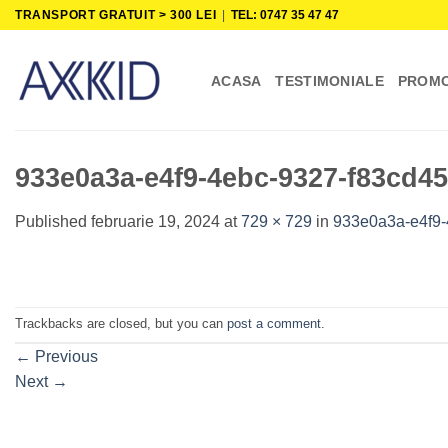
Skip
TRANSPORT GRATUIT > 300 LEI
|
TEL: 0747 35 47 47
to
content
ACASA
TESTIMONIALE
PROMO
933e0a3a-e4f9-4ebc-9327-f83cd4
Published
februarie 19, 2024
at
729 × 729
in
933e0a3a-e4f9
Trackbacks are closed, but you can
post a comment
.
←
Previous
Next
→