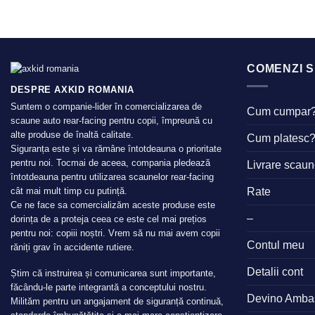
COMENZI S
DESPRE AXKID ROMANIA
Suntem o companie-lider în comercializarea de
Cum cumpar
scaune auto rear-facing pentru copii, împreună cu
alte produse de înaltă calitate.
Cum platesc
Siguranța este și va rămâne întotdeauna o prioritate
pentru noi. Tocmai de aceea, compania pledează
Livrare scau
întotdeauna pentru utilizarea scaunelor rear-facing
Rate
cât mai mult timp cu putință.
Ce ne face sa comercializăm aceste produse este
–
dorința de a proteja ceea ce este cel mai prețios
pentru noi: copiii noștri. Vrem să nu mai avem copii
Contul meu
răniți grav în accidente rutiere.
Detalii cont
Știm că instruirea și comunicarea sunt importante,
făcându-le parte integrantă a conceptului nostru.
Devino Amba
Milităm pentru un angajament de siguranță continuă,