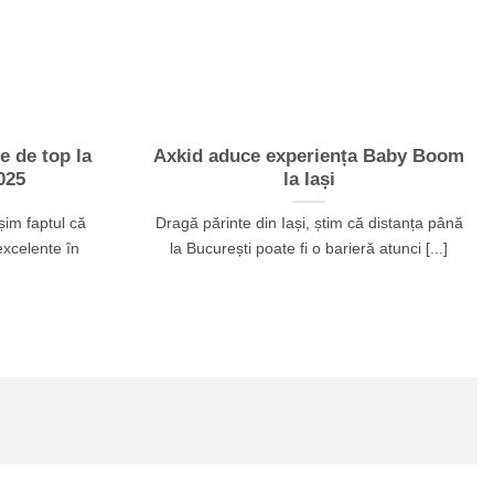
e de top la
Axkid aduce experiența Baby Boom
025
la Iași
im faptul că
Dragă părinte din Iași, știm că distanța până
excelente în
la București poate fi o barieră atunci [...]