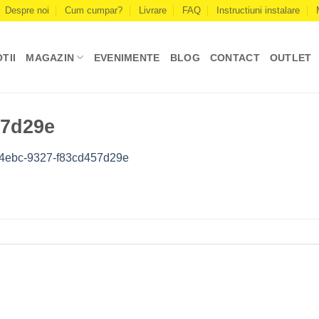
Despre noi
Cum cumpar?
Livrare
FAQ
Instructiuni instalare
TII
MAGAZIN
EVENIMENTE
BLOG
CONTACT
OUTLET
57d29e
-4ebc-9327-f83cd457d29e