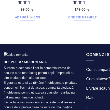
Evaluat la
Evaluat la
99,00
lei
149,00
lei
4.89
din 5
4.4
din 5
ADAUGĂ ÎN COȘ
CITEȘTE MAI MULT
COMENZI S
DESPRE AXKID ROMANIA
Suntem o companie-lider în comercializarea de
Cum cumpar
scaune auto rear-facing pentru copii, împreună cu
alte produse de înaltă calitate.
Cum platesc
Siguranța este și va rămâne întotdeauna o prioritate
pentru noi. Tocmai de aceea, compania pledează
Livrare scau
întotdeauna pentru utilizarea scaunelor rear-facing
Rate
cât mai mult timp cu putință.
Ce ne face sa comercializăm aceste produse este
–
dorința de a proteja ceea ce este cel mai prețios