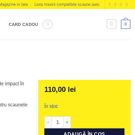
Magazine in tara
Lista masini compatibile scaune auto
0
CARD CADOU
de impact în
110,00
lei
ntru scaunele
În stoc
Cantitate ASIP ONE, Movekid, Minikid 3 și Mi
ADAUGĂ ÎN COȘ