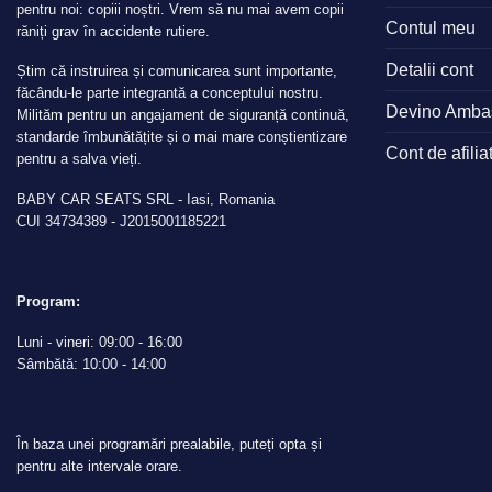
pentru noi: copiii noștri. Vrem să nu mai avem copii
Contul meu
răniți grav în accidente rutiere.
Detalii cont
Știm că instruirea și comunicarea sunt importante,
făcându-le parte integrantă a conceptului nostru.
Devino Amba
Milităm pentru un angajament de siguranță continuă,
standarde îmbunătățite și o mai mare conștientizare
Cont de afilia
pentru a salva vieți.
BABY CAR SEATS SRL - Iasi, Romania
CUI 34734389 - J2015001185221
Program:
Luni - vineri: 09:00 - 16:00
Sâmbătă: 10:00 - 14:00
În baza unei programări prealabile, puteți opta și
pentru alte intervale orare.