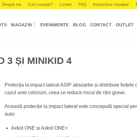
Despre noi
Cum cumpar?
Livrare
FAQ
Instructiuni instalare
TII
MAGAZIN
EVENIMENTE
BLOG
CONTACT
OUTLET
 3 ȘI MINIKID 4
Protecția la impact lateral ASIP absoarbe și distribuie forțele 
cazul unei coliziuni, ceea ce reduce riscul de răni grave.
Această protecție la impact lateral este concepută special pe
auto:
Axkid ONE și Axkid ONE+