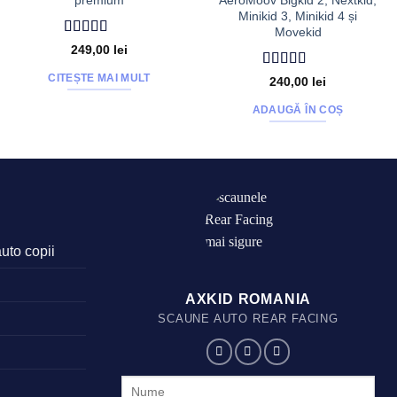
premium
AeroMoov Bigkid 2, Nextkid,
Minikid 3, Minikid 4 și
Movekid
Evaluat la
249,00
lei
4.79
din 5
Evaluat la
5
CITEȘTE MAI MULT
240,00
lei
din 5
ADAUGĂ ÎN COȘ
auto copii
AXKID ROMANIA
SCAUNE AUTO REAR FACING