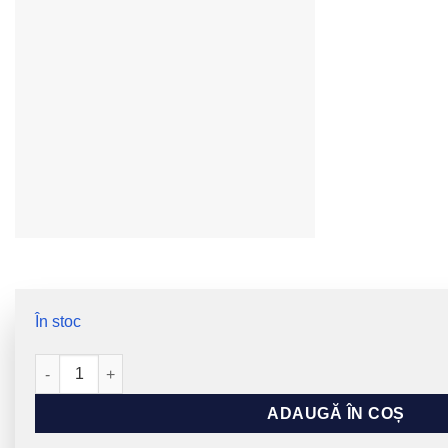
În stoc
Cantitate ASIP ONE, Movekid, Minikid 3 și Minikid 4
ADAUGĂ ÎN COȘ