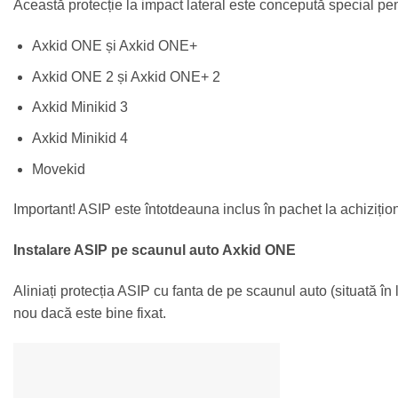
Această protecție la impact lateral este concepută special pe
Axkid ONE și Axkid ONE+
Axkid ONE 2 și Axkid ONE+ 2
Axkid Minikid 3
Axkid Minikid 4
Movekid
Important! ASIP este întotdeauna inclus în pachet la achiziți
Instalare ASIP pe scaunul auto Axkid ONE
Aliniați protecția ASIP cu fanta de pe scaunul auto (situată în 
nou dacă este bine fixat.