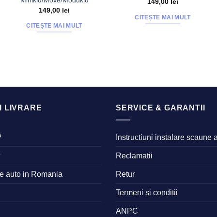
Minikid/Move/Modukid
149,00
lei
149,00
lei
CITEȘTE MAI MULT
CITEȘTE MAI MULT
I LIVRARE
SERVICE & GARANTII
?
Instructiuni instalare scaune 
?
Reclamatii
ne auto in Romania
Retur
Termeni si conditii
ANPC