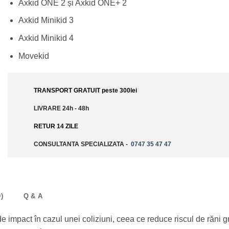
Axkid ONE 2 și Axkid ONE+ 2
Axkid Minikid 3
Axkid Minikid 4
Movekid
TRANSPORT GRATUIT peste 300lei
LIVRARE 24h - 48h
RETUR 14 ZILE
CONSULTANTA SPECIALIZATA -
0747 35 47 47
)
Q & A
de impact în cazul unei coliziuni, ceea ce reduce riscul de răni g