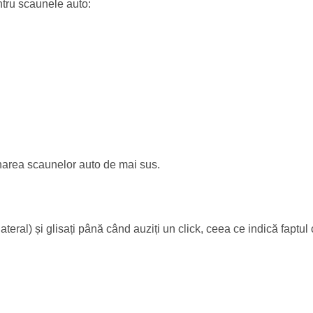
ntru scaunele auto:
onarea scaunelor auto de mai sus.
lateral) și glisați până când auziți un click, ceea ce indică faptul