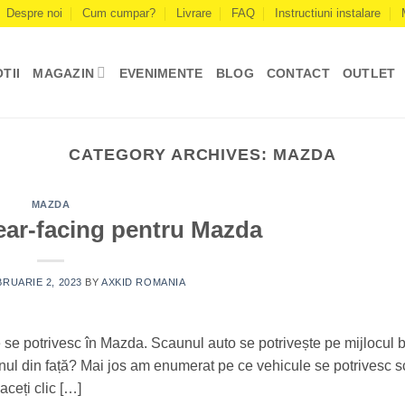
Despre noi
Cum cumpar?
Livrare
FAQ
Instructiuni instalare
TII
MAGAZIN
EVENIMENTE
BLOG
CONTACT
OUTLET
CATEGORY ARCHIVES:
MAZDA
MAZDA
ear-facing pentru Mazda
RUARIE 2, 2023
BY
AXKID ROMANIA
se potrivesc în Mazda. Scaunul auto se potrivește pe mijlocul 
aunul din față? Mai jos am enumerat pe ce vehicule se potrivesc 
aceți clic […]