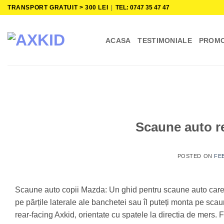
Skip
TRANSPORT GRATUIT > 300 LEI
|
TEL: 0747 35 47 47
to
content
ACASA
TESTIMONIALE
PROMO
Scaune auto r
POSTED ON
FEB
Scaune auto copii Mazda: Un ghid pentru scaune auto care 
pe părțile laterale ale banchetei sau îl puteți monta pe sc
rear-facing Axkid, orientate cu spatele la directia de mers. F