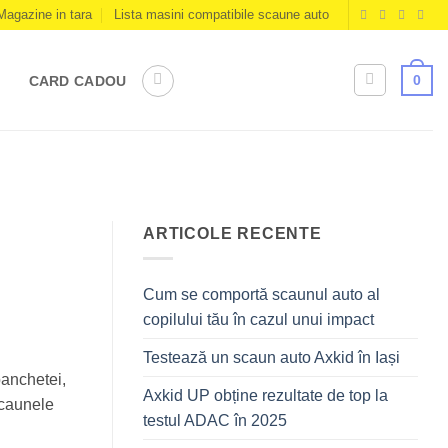
Magazine in tara
Lista masini compatibile scaune auto
0
CARD CADOU
ARTICOLE RECENTE
Cum se comportă scaunul auto al
copilului tău în cazul unui impact
Testează un scaun auto Axkid în Iași
banchetei,
Axkid UP obține rezultate de top la
scaunele
testul ADAC în 2025