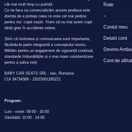
Rate
cât mai mult timp cu putință.
Ce ne face sa comercializăm aceste produse este
–
dorința de a proteja ceea ce este cel mai prețios
pentru noi: copiii noștri. Vrem să nu mai avem copii
Contul meu
răniți grav în accidente rutiere.
Detalii cont
Știm că instruirea și comunicarea sunt importante,
făcându-le parte integrantă a conceptului nostru.
Devino Amba
Milităm pentru un angajament de siguranță continuă,
standarde îmbunătățite și o mai mare conștientizare
Cont de afilia
pentru a salva vieți.
BABY CAR SEATS SRL - Iasi, Romania
CUI 34734389 - J2015001185221
Program:
Luni - vineri: 09:00 - 16:00
Sâmbătă: 10:00 - 14:00