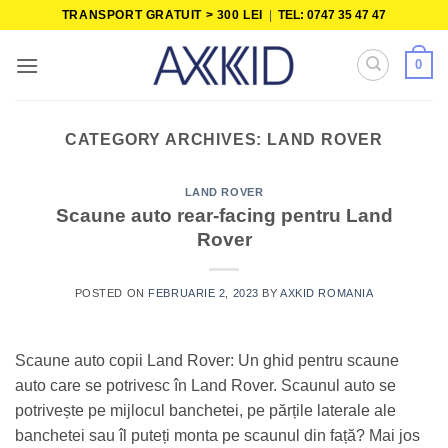
Skip
TRANSPORT GRATUIT > 300 LEI
|
TEL: 0747 35 47 47
to
content
0
CATEGORY ARCHIVES:
LAND ROVER
LAND ROVER
Scaune auto rear-facing pentru Land
Rover
POSTED ON
FEBRUARIE 2, 2023
BY
AXKID ROMANIA
Scaune auto copii Land Rover: Un ghid pentru scaune
auto care se potrivesc în Land Rover. Scaunul auto se
potrivește pe mijlocul banchetei, pe părțile laterale ale
banchetei sau îl puteți monta pe scaunul din față? Mai jos