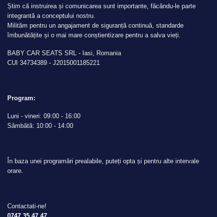
Știm că instruirea și comunicarea sunt importante, făcându-le parte
integrantă a conceptului nostru.
Milităm pentru un angajament de siguranță continuă, standarde
îmbunătățite și o mai mare conștientizare pentru a salva vieți.
BABY CAR SEATS SRL - Iasi, Romania
CUI 34734389 - J2015001185221
Program:
Luni - vineri: 09:00 - 16:00
Sâmbătă: 10:00 - 14:00
În baza unei programări prealabile, puteți opta și pentru alte intervale
orare.
Contactati-ne!
0747 35 47 47