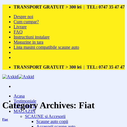
Skip
TRANSPORT GRATUIT > 300 lei
|
TEL: 0747 35 47 47
to
Despre noi
content
Cum cumpar?
Livrare
FAQ
Instructiuni instalare
Magazine in tara
Lista masini compatibile scaune auto
TRANSPORT GRATUIT > 300 lei
|
TEL: 0747 35 47 47
Acasa
Testimoniale
Category Archives:
Fiat
PROMOTII
MAGAZIN
SCAUNE si Accesorii
Fiat
Scaune auto copii
Accesorii scaune auto