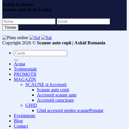
Axkid Romania
Scaune auto Rear Facing
Copyright 2026 ©
Scaune auto copii | Axkid Romania
Caută
după:
Acasa
Testimoniale
PROMOTII
MAGAZIN
SCAUNE si Accesorii
Scaune auto copii
Accesorii scaune auto
Accesorii carucioare
GHID
Ghid accesorii pentru scaune
Evenimente
Blog
Contact