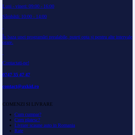
Luni - vineri: 09:00 - 16:00
Sâmbătă: 10:00 - 14:00
În baza unei programări prealabile, puteți opta și pentru alte intervale
orare.
Contactati-ne!
0747 35 47 47
contact@axkid.ro
COMENZI SI LIVRARE
Cum cumpar?
Cum platesc?
Livrare scaune auto in Romania
Rate