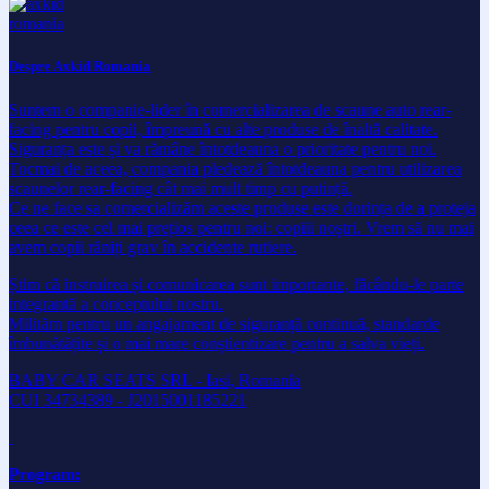
Despre Axkid Romania
Suntem o companie-lider în comercializarea de scaune auto rear-
facing pentru copii, împreună cu alte produse de înaltă calitate.
Siguranța este și va rămâne întotdeauna o prioritate pentru noi.
Tocmai de aceea, compania pledează întotdeauna pentru utilizarea
scaunelor rear-facing cât mai mult timp cu putință.
Ce ne face sa comercializăm aceste produse este dorința de a proteja
ceea ce este cel mai prețios pentru noi: copiii noștri. Vrem să nu mai
avem copii răniți grav în accidente rutiere.
Știm că instruirea și comunicarea sunt importante, făcându-le parte
integrantă a conceptului nostru.
Milităm pentru un angajament de siguranță continuă, standarde
îmbunătățite și o mai mare conștientizare pentru a salva vieți.
BABY CAR SEATS SRL - Iasi, Romania
CUI 34734389 - J2015001185221
Program: