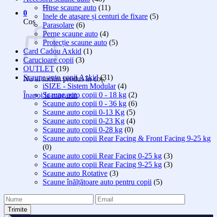
după:
Huse scaune auto
(11)
0
Inele de atașare și centuri de fixare
(5)
Coș
Parasolare
(6)
Perne scaune auto
(4)
Protecție scaune auto
(5)
Card Cadou Axkid
(1)
Carucioare copii
(3)
OUTLET
(19)
Scaune auto copii Axkid
(31)
Nu ai niciun produs în coș.
iSIZE - Sistem Modular
(4)
Scaune auto copii 0 - 18 kg
(2)
Înapoi la magazin
Scaune auto copii 0 - 36 kg
(6)
Scaune auto copii 0-13 Kg
(5)
Scaune auto copii 0-23 Kg
(4)
Scaune auto copii 0-28 kg
(0)
Scaune auto copii Rear Facing & Front Facing 9-25 kg
(0)
Scaune auto copii Rear Facing 0-25 kg
(3)
Scaune auto copii Rear Facing 9-25 kg
(3)
Scaune auto Rotative
(3)
Scaune înălțătoare auto pentru copii
(5)