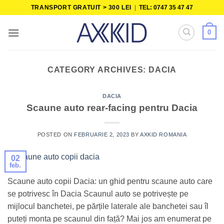
Skip
TRANSPORT GRATUIT > 300 LEI
|
TEL: 0747 35 47 47
to
content
0
CATEGORY ARCHIVES:
DACIA
DACIA
Scaune auto rear-facing pentru Dacia
POSTED ON
FEBRUARIE 2, 2023
BY
AXKID ROMANIA
02
feb.
Scaune auto copii Dacia: un ghid pentru scaune auto care
se potrivesc în Dacia Scaunul auto se potrivește pe
mijlocul banchetei, pe părțile laterale ale banchetei sau îl
puteți monta pe scaunul din față? Mai jos am enumerat pe