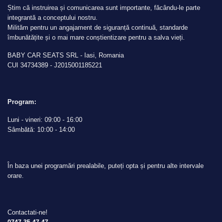
Știm că instruirea și comunicarea sunt importante, făcându-le parte
integrantă a conceptului nostru.
Milităm pentru un angajament de siguranță continuă, standarde
îmbunătățite și o mai mare conștientizare pentru a salva vieți.
BABY CAR SEATS SRL - Iasi, Romania
CUI 34734389 - J2015001185221
Program:
Luni - vineri: 09:00 - 16:00
Sâmbătă: 10:00 - 14:00
În baza unei programări prealabile, puteți opta și pentru alte intervale
orare.
Contactati-ne!