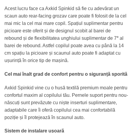
Acest lucru face ca Axkid Spinkid să fie cu adevărat un
scaun auto rear-facing grozav care poate fi folosit de la cel
mai mic la cel mai mare copil. Spațiul suplimentar pentru
picioare este oferit și de designul scobit al barei de
rebound și de flexibilitatea unghiului suplimentar de 7
°
al
barei de rebound. Astfel copilul poate avea cu până la 14
cm spațiu la picioare și scaunul auto poate fi adaptat cu
ușurință în orice tip de mașină.
Cel mai înalt grad de confort pentru o siguranță sporită
Axkid Spinkid vine cu o husă textilă premium moale pentru
confortul maxim al copilului tău. Pernele suport pentru nou-
născuți sunt prevăzute cu niște inserturi suplimentare,
adaptabile care îi oferă copilului cea mai confortabilă
poziție și îl protejează în scaunul auto.
Sistem de instalare ușoară