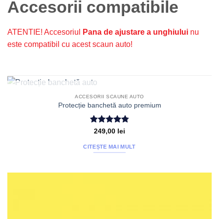
Accesorii compatibile
ATENTIE! Accesoriul
Pana de ajustare a unghiului
nu
este compatibil cu acest scaun auto!
STOC EPUIZAT
ACCESORII SCAUNE AUTO
Protecție banchetă auto premium
Evaluat la
249,00
lei
4.79
din 5
CITEȘTE MAI MULT