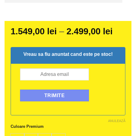
Interv
1.549,00
lei
–
2.499,00
lei
de
prețur
Vreau sa fiu anuntat cand este pe stoc!
1.549,
până
la
2.499,
ANULEAZĂ
Alternative:
Culoare Premium