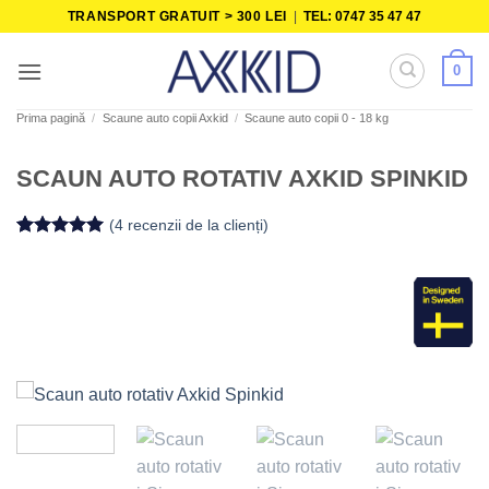
Skip
TRANSPORT GRATUIT > 300 LEI
|
TEL: 0747 35 47 47
to
content
0
Prima pagină
/
Scaune auto copii Axkid
/
Scaune auto copii 0 - 18 kg
SCAUN AUTO ROTATIV AXKID SPINKID
(
4
recenzii de la clienți)
Evaluat la
4
5
din 5 pe
baza a
evaluări de
la clienți