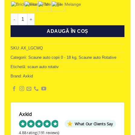
Cantitate Scaun auto rotativ Axkid Spinkid
ADAUGĂ ÎN COȘ
SKU:
AX_LGCWQ
Categorii:
Scaune auto copii 0 - 18 kg
,
Scaune auto Rotative
Etichetă:
scaun auto rotativ
Brand:
Axkid
Axkid
What Our Clients Say
4.88 rating
(191 reviews)