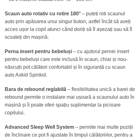
Scaun auto rotativ cu rotire 180°
– puteți roti scaunul
auto prin apăsarea unui singur buton, astfel încât să aveți
acces ușor la copil atunci când doriți să îl așezați sau să îl
scoateți din mașină.
Perna insert pentru bebeluși
– cu ajutorul pernei insert
pentru bebeluși care este inclusă în scaun, chiar și nou-
născuții pot călători confortabil și în siguranță cu scaun
auto Axkid Spinkid.
Bara de rebound reglabilă
– flexibilitatea unică a barei de
rebound permite o instalare mai ușoară a scaunului auto în
mașină și îi poate oferi spațiu suplimentar la picioare
copilului.
Advanced Sleep Well System
– permite mai multe poziții
de înclinare ce pot fi ajustate în timpul călătoriilor, pentru a