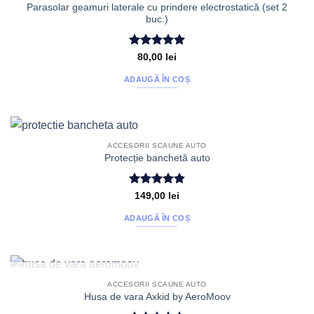
Parasolar geamuri laterale cu prindere electrostatică (set 2
buc.)
Evaluat la
80,00
lei
5
din 5
ADAUGĂ ÎN COȘ
ACCESORII SCAUNE AUTO
Protecție banchetă auto
Evaluat la
149,00
lei
4.86
din 5
ADAUGĂ ÎN COȘ
STOC EPUIZAT
ACCESORII SCAUNE AUTO
Husa de vara Axkid by AeroMoov