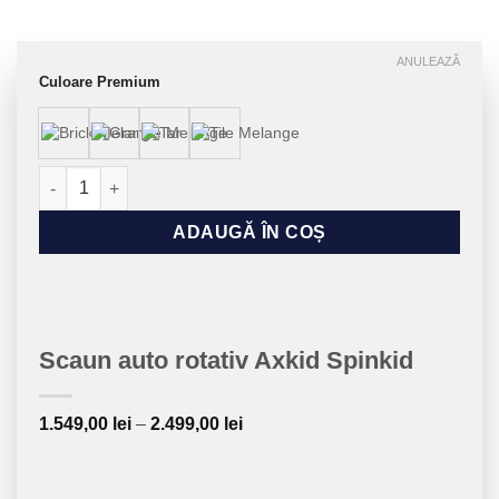
ANULEAZĂ
Alternative:
Culoare Premium
Cantitate Scaun auto rotativ Axkid Spinkid
ADAUGĂ ÎN COȘ
Scaun auto rotativ Axkid Spinkid
Interval
1.549,00
lei
–
2.499,00
lei
de
prețuri:
1.549,00 lei
până