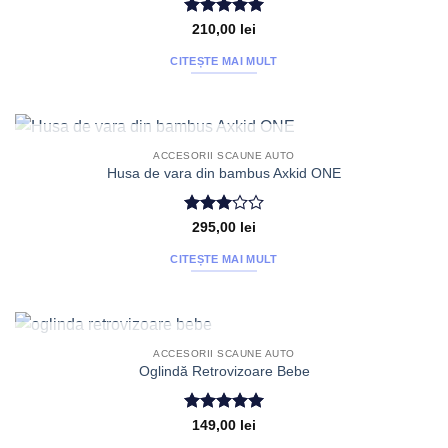
Evaluat la
210,00
lei
5
din 5
CITEȘTE MAI MULT
STOC EPUIZAT
ACCESORII SCAUNE AUTO
Husa de vara din bambus Axkid ONE
Evaluat
295,00
lei
la
3
din 5
CITEȘTE MAI MULT
STOC EPUIZAT
ACCESORII SCAUNE AUTO
Oglindă Retrovizoare Bebe
Evaluat la
149,00
lei
5
din 5