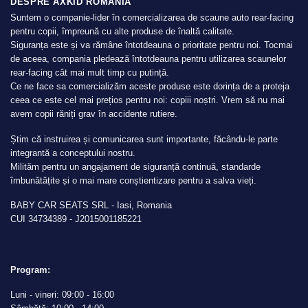
DESPRE AXKID ROMANIA
Suntem o companie-lider în comercializarea de scaune auto rear-facing
pentru copii, împreună cu alte produse de înaltă calitate.
Siguranța este și va rămâne întotdeauna o prioritate pentru noi. Tocmai
de aceea, compania pledează întotdeauna pentru utilizarea scaunelor
rear-facing cât mai mult timp cu putință.
Ce ne face sa comercializăm aceste produse este dorința de a proteja
ceea ce este cel mai prețios pentru noi: copiii noștri. Vrem să nu mai
avem copii răniți grav în accidente rutiere.
Știm că instruirea și comunicarea sunt importante, făcându-le parte
integrantă a conceptului nostru.
Milităm pentru un angajament de siguranță continuă, standarde
îmbunătățite și o mai mare conștientizare pentru a salva vieți.
BABY CAR SEATS SRL - Iasi, Romania
CUI 34734389 - J2015001185221
Program:
Luni - vineri: 09:00 - 16:00