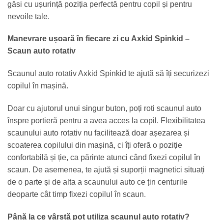
găsi cu ușurință poziția perfectă pentru copil și pentru
nevoile tale.
Manevrare ușoară în fiecare zi cu Axkid Spinkid –
Scaun auto rotativ
Scaunul auto rotativ Axkid Spinkid te ajută să îți securizezi
copilul în mașină.
Doar cu ajutorul unui singur buton, poți roti scaunul auto
înspre portieră pentru a avea acces la copil. Flexibilitatea
scaunului auto rotativ nu facilitează doar așezarea și
scoaterea copilului din mașină, ci îți oferă o poziție
confortabilă și ție, ca părinte atunci când fixezi copilul în
scaun. De asemenea, te ajută și suporții magnetici situați
de o parte și de alta a scaunului auto ce țin centurile
deoparte cât timp fixezi copilul în scaun.
Până la ce vârstă pot utiliza scaunul auto rotativ?