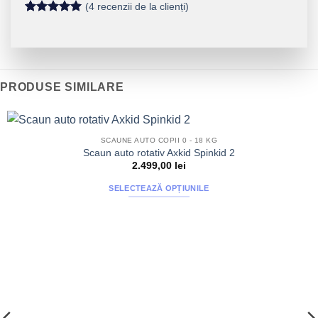
(
4
recenzii de la clienți)
la
2.499,00 lei
Evaluat la
4
5
din 5 pe
baza a
evaluări de
la clienți
PRODUSE SIMILARE
SCAUNE AUTO COPII 0 - 18 KG
Scaun auto rotativ Axkid Spinkid 2
2.499,00
lei
SELECTEAZĂ OPȚIUNILE
Acest
produs
are
mai
multe
variații.
Opțiunile
pot