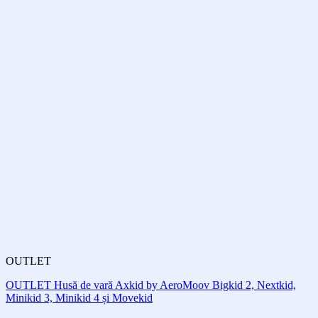
OUTLET
OUTLET Husă de vară Axkid by AeroMoov Bigkid 2, Nextkid,
Minikid 3, Minikid 4 și Movekid