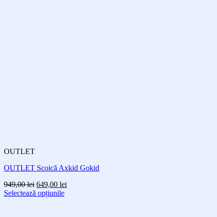
OUTLET
OUTLET Scoică Axkid Gokid
Prețul
Prețul
949,00
lei
649,00
lei
inițial
curent
Selectează opțiunile
Acest
a
este:
produs
fost:
649,00 lei.