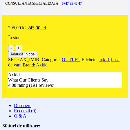
CONSULTANTA SPECIALIZATA -
0747 35 47 47
Prețul
Prețul
295,00
lei
245,00
lei
inițial
curent
În stoc
a
este:
fost:
245,00 lei.
Cantitate
295,00 lei.
OUTLET
Adaugă în coș
Husa
SKU:
AX_IMIBI
Categorie:
OUTLET
Etichete:
axkid
,
husa
de
de vara
Brand:
Axkid
vara
din
Axkid
bambus
What Our Clients Say
Bigkid
4.88 rating
(191 reviews)
2
si
Nextkid
Descriere
Recenzii (0)
Q & A
Sfaturi de utilizare: