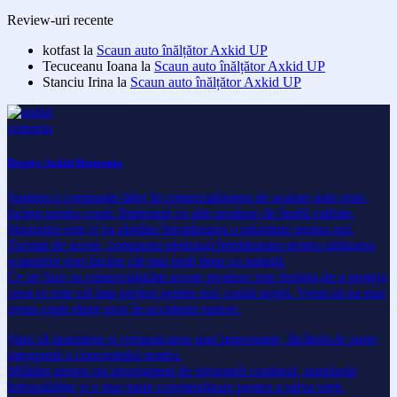
Review-uri recente
kotfast
la
Scaun auto înălțător Axkid UP
Tecuceanu Ioana
la
Scaun auto înălțător Axkid UP
Stanciu Irina
la
Scaun auto înălțător Axkid UP
Despre Axkid Romania
Suntem o companie-lider în comercializarea de scaune auto rear-
facing pentru copii, împreună cu alte produse de înaltă calitate.
Siguranța este și va rămâne întotdeauna o prioritate pentru noi.
Tocmai de aceea, compania pledează întotdeauna pentru utilizarea
scaunelor rear-facing cât mai mult timp cu putință.
Ce ne face sa comercializăm aceste produse este dorința de a proteja
ceea ce este cel mai prețios pentru noi: copiii noștri. Vrem să nu mai
avem copii răniți grav în accidente rutiere.
Știm că instruirea și comunicarea sunt importante, făcându-le parte
integrantă a conceptului nostru.
Milităm pentru un angajament de siguranță continuă, standarde
îmbunătățite și o mai mare conștientizare pentru a salva vieți.