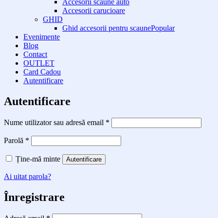
Accesorii scaune auto
Accesorii carucioare
GHID
Ghid accesorii pentru scaune
Evenimente
Blog
Contact
OUTLET
Card Cadou
Autentificare
Autentificare
Obligatoriu
Nume utilizator sau adresă email
*
Obligatoriu
Parolă
*
Ține-mă minte
Autentificare
Ai uitat parola?
Înregistrare
Obligatoriu