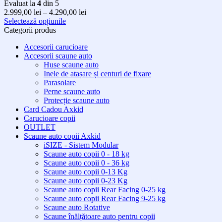
Evaluat la
4
din 5
Interval
2.999,00
lei
–
4.290,00
lei
de
Selectează opțiunile
Acest
prețuri:
Categorii produs
produs
2.999,00 lei
Accesorii carucioare
are
până
Accesorii scaune auto
mai
la
Huse scaune auto
multe
4.290,00 lei
Inele de atașare și centuri de fixare
variații.
Parasolare
Opțiunile
Perne scaune auto
pot
Protecție scaune auto
fi
Card Cadou Axkid
alese
Carucioare copii
în
OUTLET
pagina
Scaune auto copii Axkid
produsului.
iSIZE - Sistem Modular
Scaune auto copii 0 - 18 kg
Scaune auto copii 0 - 36 kg
Scaune auto copii 0-13 Kg
Scaune auto copii 0-23 Kg
Scaune auto copii Rear Facing 0-25 kg
Scaune auto copii Rear Facing 9-25 kg
Scaune auto Rotative
Scaune înălțătoare auto pentru copii