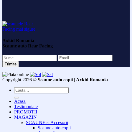
Axkid Romania
Scaune auto Rear Facing
Copyright 2026 ©
Scaune auto copii | Axkid Romania
Caută
după:
Acasa
Testimoniale
PROMOTII
MAGAZIN
SCAUNE si Accesorii
Scaune auto copii