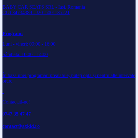
BABY CAR SEATS SRL - Iasi, Romania
CUI 34734389 - J2015001185221
Program:
Luni - vineri: 09:00 - 16:00
Sâmbătă: 10:00 - 14:00
În baza unei programări prealabile, puteți opta și pentru alte intervale
orare.
Contactati-ne!
0747 35 47 47
contact@axkid.ro