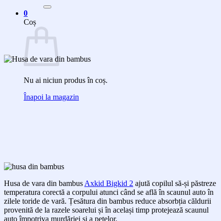
după:
0
Coș
Nu ai niciun produs în coș.
Înapoi la magazin
Husa de vara din bambus
Axkid Bigkid 2
ajută copilul să-și păstreze
temperatura corectă a corpului atunci când se află în scaunul auto în
zilele toride de vară. Țesătura din bambus reduce absorbția căldurii
provenită de la razele soarelui și în același timp protejează scaunul
auto împotriva murdăriei și a petelor.