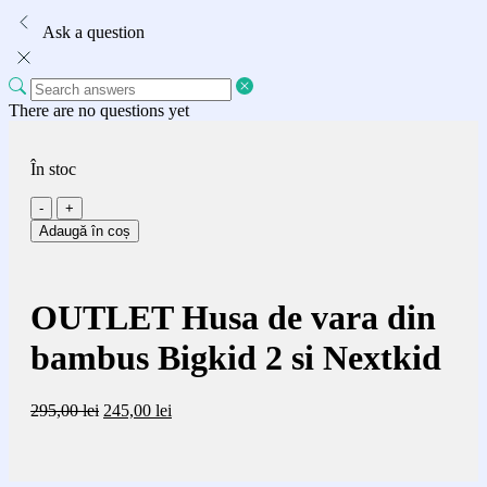
Ask a question
There are no questions yet
În stoc
Cantitate
OUTLET
Adaugă în coș
Husa
de
vara
din
OUTLET Husa de vara din
bambus
Bigkid
bambus Bigkid 2 si Nextkid
2
si
Nextkid
Prețul
Prețul
295,00
lei
245,00
lei
inițial
curent
a
este:
fost:
245,00 lei.