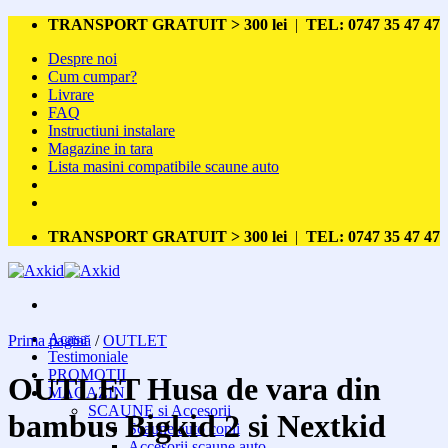
Skip
TRANSPORT GRATUIT > 300 lei
|
TEL: 0747 35 47 47
to
Despre noi
content
Cum cumpar?
Livrare
FAQ
Instructiuni instalare
Magazine in tara
Lista masini compatibile scaune auto
TRANSPORT GRATUIT > 300 lei
|
TEL: 0747 35 47 47
Acasa
Prima pagină
/
OUTLET
Testimoniale
PROMOTII
OUTLET Husa de vara din
MAGAZIN
SCAUNE si Accesorii
bambus Bigkid 2 si Nextkid
Scaune auto copii
Accesorii scaune auto