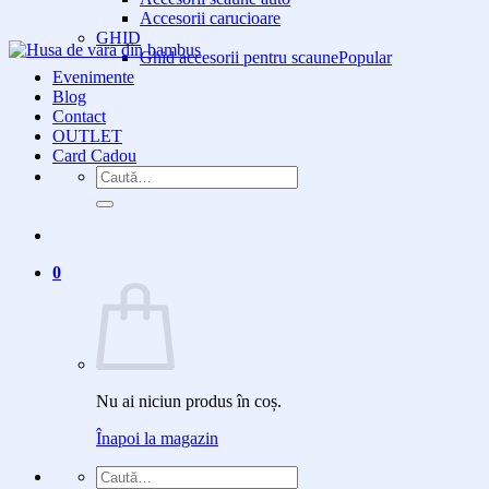
Accesorii carucioare
GHID
Ghid accesorii pentru scaune
Evenimente
Blog
Contact
OUTLET
Card Cadou
Caută
după:
0
Nu ai niciun produs în coș.
Înapoi la magazin
Caută