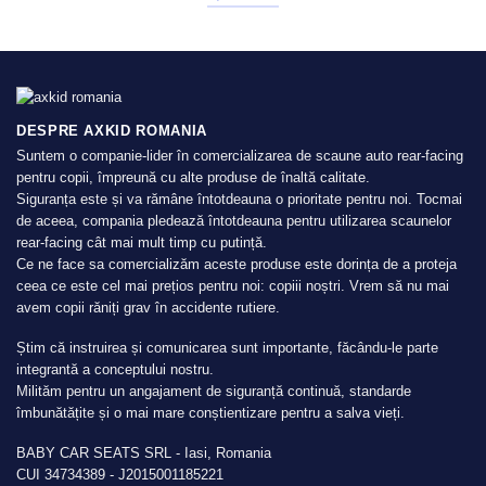
DESPRE AXKID ROMANIA
Suntem o companie-lider în comercializarea de scaune auto rear-facing
pentru copii, împreună cu alte produse de înaltă calitate.
Siguranța este și va rămâne întotdeauna o prioritate pentru noi. Tocmai
de aceea, compania pledează întotdeauna pentru utilizarea scaunelor
rear-facing cât mai mult timp cu putință.
Ce ne face sa comercializăm aceste produse este dorința de a proteja
ceea ce este cel mai prețios pentru noi: copiii noștri. Vrem să nu mai
avem copii răniți grav în accidente rutiere.
Știm că instruirea și comunicarea sunt importante, făcându-le parte
integrantă a conceptului nostru.
Milităm pentru un angajament de siguranță continuă, standarde
îmbunătățite și o mai mare conștientizare pentru a salva vieți.
BABY CAR SEATS SRL - Iasi, Romania
CUI 34734389 - J2015001185221