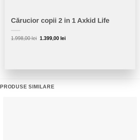
Cărucior copii 2 in 1 Axkid Life
Prețul
Prețul
1.998,00
lei
1.399,00
lei
inițial
curent
a
este:
fost:
1.399,00 lei.
1.998,00 lei.
PRODUSE SIMILARE