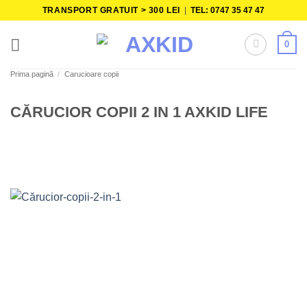
Skip
TRANSPORT GRATUIT > 300 LEI
|
TEL: 0747 35 47 47
to
content
0
Prima pagină
/
Carucioare copii
CĂRUCIOR COPII 2 IN 1 AXKID LIFE