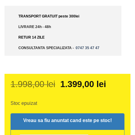
TRANSPORT GRATUIT peste 300lei
LIVRARE 24h - 48h
RETUR 14 ZILE
CONSULTANTA SPECIALIZATA -
0747 35 47 47
Prețul
Prețul
1.998,00
lei
1.399,00
lei
inițial
curent
a
este:
Stoc epuizat
fost:
1.399,00
1.998,00 lei.
Vreau sa fiu anuntat cand este pe stoc!