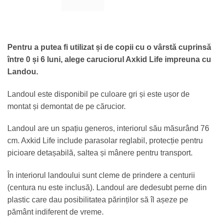
Pentru a putea fi utilizat și de copii cu o vârstă cuprinsă
între 0 și 6 luni, alege caruciorul Axkid Life impreuna cu
Landou.
Landoul este disponibil pe culoare gri și este ușor de
montat și demontat de pe cărucior.
Landoul are un spațiu generos, interiorul său măsurând 76
cm. Axkid Life include parasolar reglabil, protecție pentru
picioare detașabilă, saltea și mânere pentru transport.
În interiorul landoului sunt cleme de prindere a centurii
(centura nu este inclusă). Landoul are dedesubt perne din
plastic care dau posibilitatea părinților să îl așeze pe
pământ indiferent de vreme.