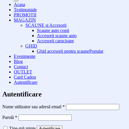
Acasa
Testimoniale
PROMOTII
MAGAZIN
SCAUNE si Accesorii
Scaune auto copii
Accesorii scaune auto
Accesorii carucioare
GHID
Ghid accesorii pentru scaune
Evenimente
Blog
Contact
OUTLET
Card Cadou
Autentificare
Autentificare
Obligatoriu
Nume utilizator sau adresă email
*
Obligatoriu
Parolă
*
Ține-mă minte
Autentificare