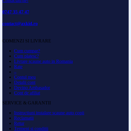
Contactati-ne!
0747 35 47 47
contact@axkid.ro
COMENZI SI LIVRARE
Cum cumpar?
Cum platesc?
Livrare scaune auto in Romania
Rate
–
Contul meu
Detalii cont
Devino Ambasador
Cont de afiliat
SERVICE & GARANTII
Instructiuni instalare scaune auto copii
Reclamatii
Retur
Termeni si conditii