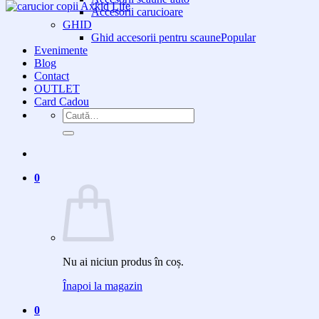
Accesorii carucioare
GHID
Ghid accesorii pentru scaune
Evenimente
Blog
Contact
OUTLET
Card Cadou
Caută
după:
0
Nu ai niciun produs în coș.
Înapoi la magazin
0