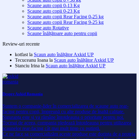
Scaune auto copii 0-13 Kg
Scaune auto copii 0-23 Kg
Scaune auto copii Rear Facing 0-25 kg
Scaune auto copii Rear Facing 9-25 kg
Scaune auto Rotative
Scaune înălțătoare auto pentru copii
Review-uri recente
kotfast
la
Scaun auto înălțător Axkid UP
Tecuceanu Ioana
la
Scaun auto înălțător Axkid UP
Stanciu Irina
la
Scaun auto înălțător Axkid UP
Despre Axkid Romania
Suntem o companie-lider în comercializarea de scaune auto rear-
facing pentru copii, împreună cu alte produse de înaltă calitate.
Siguranța este și va rămâne întotdeauna o prioritate pentru noi.
Tocmai de aceea, compania pledează întotdeauna pentru utilizarea
scaunelor rear-facing cât mai mult timp cu putință.
Ce ne face sa comercializăm aceste produse este dorința de a proteja