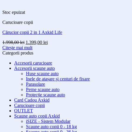
Stoc epuizat
Carucioare copii
Cărucior copii 2 in 1 Axkid Life
Prețul
Prețul
1.998,00
lei
1.399,00
lei
inițial
curent
Citește mai mult
a
este:
Categorii produs
fost:
1.399,00 lei.
Accesorii carucioare
1.998,00 lei.
Accesorii scaune auto
Huse scaune auto
Inele de atașare și centuri de fixare
Parasolare
Perne scaune auto
Protecție scaune auto
Card Cadou Axkid
Carucioare copii
OUTLET
Scaune auto copii Axkid
iSIZE - Sistem Modular
Scaune auto copii 0 - 18 kg
Scaune auto copii 0 - 36 kg