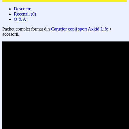
Descriere
Recenzii (0)
Q & A
Pachet complet format din
Carucior copii sport Axkid Life
+
accesorii.