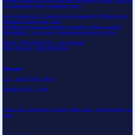
ceea ce este cel mai prețios pentru noi: copiii noștri. Vrem să nu mai
avem copii răniți grav în accidente rutiere.
Știm că instruirea și comunicarea sunt importante, făcându-le parte
integrantă a conceptului nostru.
Milităm pentru un angajament de siguranță continuă, standarde
îmbunătățite și o mai mare conștientizare pentru a salva vieți.
BABY CAR SEATS SRL - Iasi, Romania
CUI 34734389 - J2015001185221
Program:
Luni - vineri: 09:00 - 16:00
Sâmbătă: 10:00 - 14:00
În baza unei programări prealabile, puteți opta și pentru alte intervale
orare.