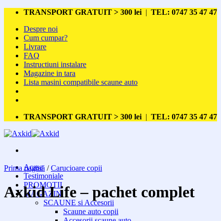
Skip
TRANSPORT GRATUIT > 300 lei
|
TEL: 0747 35 47 47
to
Despre noi
content
Cum cumpar?
Livrare
FAQ
Instructiuni instalare
Magazine in tara
Lista masini compatibile scaune auto
TRANSPORT GRATUIT > 300 lei
|
TEL: 0747 35 47 47
Acasa
Prima pagină
/
Carucioare copii
Testimoniale
PROMOTII
Axkid Life – pachet complet
MAGAZIN
SCAUNE si Accesorii
Scaune auto copii
Accesorii scaune auto