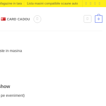
Magazine in tara
Lista masini compatibile scaune auto
0
CARD CADOU
este in masina
Show
k pe eveniment)