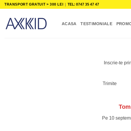
Skip
TRANSPORT GRATUIT > 300 LEI
|
TEL: 0747 35 47 47
to
content
ACASA
TESTIMONIALE
PROMO
Inscrie-te pr
Trimite
Tomb
Pe 10 septembr