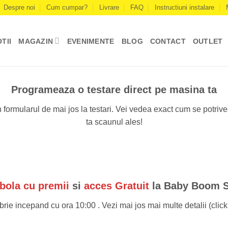
Despre noi
Cum cumpar?
Livrare
FAQ
Instructiuni instalare
TII
MAGAZIN
EVENIMENTE
BLOG
CONTACT
OUTLET
Programeaza o testare direct pe masina ta
in formularul de mai jos la testari. Vei vedea exact cum se potriv
ta scaunul ales!
ola cu premii
si
acces Gratuit
la Baby Boom 
ie incepand cu ora 10:00 . Vezi mai jos mai multe detalii (clic