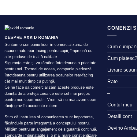
COMENZI S
DESPRE AXKID ROMANIA
Suntem o companie-lider în comercializarea de
Cum cumpar
scaune auto rear-facing pentru copii, împreună cu
alte produse de înaltă calitate.
Cum platesc
Siguranța este și va rămâne întotdeauna o prioritate
pentru noi. Tocmai de aceea, compania pledează
Livrare scau
întotdeauna pentru utilizarea scaunelor rear-facing
Rate
cât mai mult timp cu putință.
Ce ne face sa comercializăm aceste produse este
–
dorința de a proteja ceea ce este cel mai prețios
pentru noi: copiii noștri. Vrem să nu mai avem copii
Contul meu
răniți grav în accidente rutiere.
Detalii cont
Știm că instruirea și comunicarea sunt importante,
făcându-le parte integrantă a conceptului nostru.
Devino Amba
Milităm pentru un angajament de siguranță continuă,
standarde îmbunătățite și o mai mare conștientizare