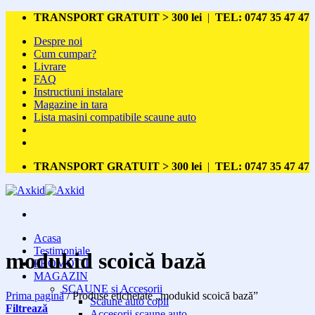
Skip
TRANSPORT GRATUIT > 300 lei
|
TEL: 0747 35 47 47
to
Despre noi
content
Cum cumpar?
Livrare
FAQ
Instructiuni instalare
Magazine in tara
Lista masini compatibile scaune auto
TRANSPORT GRATUIT > 300 lei
|
TEL: 0747 35 47 47
Acasa
Testimoniale
modukid scoică bază
PROMOTII
MAGAZIN
SCAUNE si Accesorii
Prima pagină
/
Produse etichetate „modukid scoică bază”
Scaune auto copii
Filtrează
Accesorii scaune auto