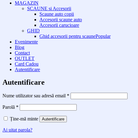
MAGAZIN
SCAUNE si Accesorii
Scaune auto copii
Accesorii scaune auto
Accesorii carucioare
GHID
Ghid accesorii pentru scaune
Evenimente
Blog
Contact
OUTLET
Card Cadou
Autentificare
Autentificare
Obligatoriu
Nume utilizator sau adresă email
*
Obligatoriu
Parolă
*
Ține-mă minte
Autentificare
Ai uitat parola?