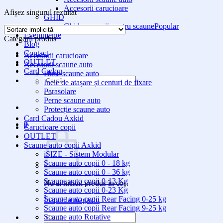
Accesorii carucioare
Afișez singurul rezultat
GHID
Ghid accesorii pentru scaune
Evenimente
Categorii produs
Blog
Contact
Accesorii carucioare
OUTLET
Accesorii scaune auto
Card Cadou
Huse scaune auto
Caută
Inele de atașare și centuri de fixare
după:
Parasolare
Perne scaune auto
Protecție scaune auto
Card Cadou Axkid
0
Carucioare copii
OUTLET
Scaune auto copii Axkid
iSIZE - Sistem Modular
Scaune auto copii 0 - 18 kg
Scaune auto copii 0 - 36 kg
Scaune auto copii 0-13 Kg
Nu ai niciun produs în coș.
Scaune auto copii 0-23 Kg
Scaune auto copii Rear Facing 0-25 kg
Înapoi la magazin
Scaune auto copii Rear Facing 9-25 kg
Caută
Scaune auto Rotative