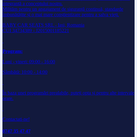
integrantă a conceptului nostru.
Milităm pentru un angajament de siguranță continuă, standarde
îmbunătățite și o mai mare conștientizare pentru a salva vieți.
BABY CAR SEATS SRL - Iasi, Romania
CUI 34734389 - J2015001185221
Program:
Luni - vineri: 09:00 - 16:00
Sâmbătă: 10:00 - 14:00
În baza unei programări prealabile, puteți opta și pentru alte intervale
orare.
Contactati-ne!
0747 35 47 47