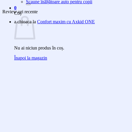
după:
Scaune înălțătoare auto pentru copii
0
Review-uri recente
Coș
a.chioaca
la
Confort maxim cu Axkid ONE
Nu ai niciun produs în coș.
Înapoi la magazin