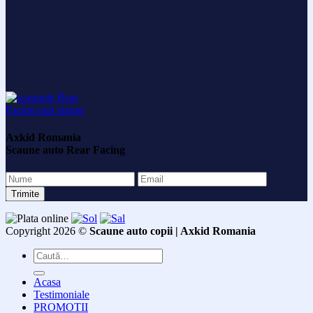
Axkid Romania
Scaune auto Rear Facing
Copyright 2026 ©
Scaune auto copii | Axkid Romania
Caută
după:
Acasa
Testimoniale
PROMOTII