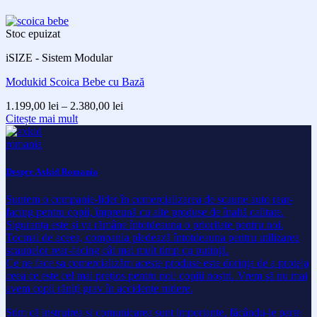
Stoc epuizat
iSIZE - Sistem Modular
Modukid Scoica Bebe cu Bază
Interval
1.199,00
lei
–
2.380,00
lei
de
Citește mai mult
prețuri:
1.199,00 lei
până
la
Despre Axkid Romania
2.380,00 lei
Suntem o companie-lider în comercializarea de scaune auto rear-
facing pentru copii, împreună cu alte produse de înaltă calitate.
Siguranța este și va rămâne întotdeauna o prioritate pentru noi.
Tocmai de aceea, compania pledează întotdeauna pentru utilizarea
scaunelor rear-facing cât mai mult timp cu putință.
Ce ne face sa comercializăm aceste produse este dorința de a proteja
ceea ce este cel mai prețios pentru noi: copiii noștri. Vrem să nu mai
avem copii răniți grav în accidente rutiere.
Știm că instruirea și comunicarea sunt importante, făcându-le parte