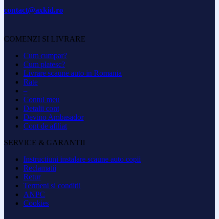
contact@axkid.ro
COMENZI SI LIVRARE
Cum cumpar?
Cum platesc?
Livrare scaune auto in Romania
Rate
–
Contul meu
Detalii cont
Devino Ambasador
Cont de afiliat
SERVICE & GARANTII
Instructiuni instalare scaune auto copii
Reclamatii
Retur
Termeni si conditii
ANPC
Cookies