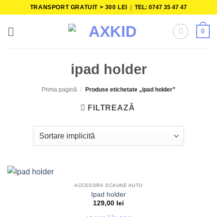
Skip
TRANSPORT GRATUIT > 300 LEI
|
TEL: 0747 35 47 47
to
content
0
ipad holder
Prima pagină
/
Produse etichetate „ipad holder”
FILTREAZĂ
ACCESORII SCAUNE AUTO
Ipad holder
129,00
lei