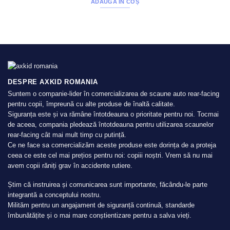
ADAUGĂ ÎN COȘ
DESPRE AXKID ROMANIA
Suntem o companie-lider în comercializarea de scaune auto rear-facing
pentru copii, împreună cu alte produse de înaltă calitate.
Siguranța este și va rămâne întotdeauna o prioritate pentru noi. Tocmai
de aceea, compania pledează întotdeauna pentru utilizarea scaunelor
rear-facing cât mai mult timp cu putință.
Ce ne face sa comercializăm aceste produse este dorința de a proteja
ceea ce este cel mai prețios pentru noi: copiii noștri. Vrem să nu mai
avem copii răniți grav în accidente rutiere.
Știm că instruirea și comunicarea sunt importante, făcându-le parte
integrantă a conceptului nostru.
Milităm pentru un angajament de siguranță continuă, standarde
îmbunătățite și o mai mare conștientizare pentru a salva vieți.