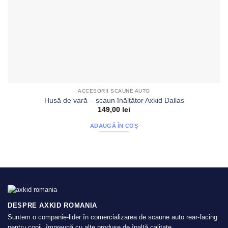
ACCESORII SCAUNE AUTO
Husă de vară – scaun înălțător Axkid Dallas
149,00
lei
ADAUGĂ ÎN COȘ
DESPRE AXKID ROMANIA
Suntem o companie-lider în comercializarea de scaune auto rear-facing
pentru copii, împreună cu alte produse de înaltă calitate.