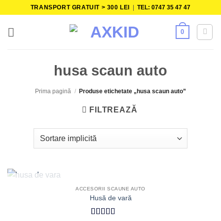
Skip
TRANSPORT GRATUIT > 300 LEI
|
TEL: 0747 35 47 47
to
content
0
husa scaun auto
Prima pagină
/
Produse etichetate „husa scaun auto”
FILTREAZĂ
STOC EPUIZAT
ACCESORII SCAUNE AUTO
Husă de vară