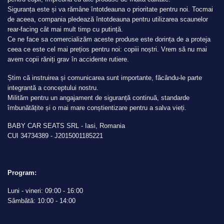
Siguranța este și va rămâne întotdeauna o prioritate pentru noi. Tocmai
de aceea, compania pledează întotdeauna pentru utilizarea scaunelor
rear-facing cât mai mult timp cu putință.
Ce ne face sa comercializăm aceste produse este dorința de a proteja
ceea ce este cel mai prețios pentru noi: copiii noștri. Vrem să nu mai
avem copii răniți grav în accidente rutiere.
Știm că instruirea și comunicarea sunt importante, făcându-le parte
integrantă a conceptului nostru.
Milităm pentru un angajament de siguranță continuă, standarde
îmbunătățite și o mai mare conștientizare pentru a salva vieți.
BABY CAR SEATS SRL - Iasi, Romania
CUI 34734389 - J2015001185221
Program:
Luni - vineri: 09:00 - 16:00
Sâmbătă: 10:00 - 14:00