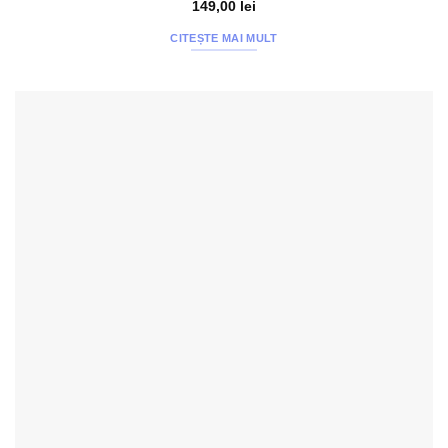
Evaluat la
149,00
lei
4.4
din 5
CITEȘTE MAI MULT