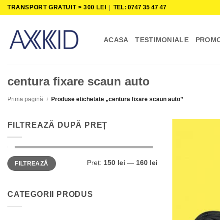
Skip
TRANSPORT GRATUIT > 300 LEI
|
TEL: 0747 35 47 47
to
content
ACASA
TESTIMONIALE
PROMO
centura fixare scaun auto
Prima pagină
/
Produse etichetate „centura fixare scaun auto”
FILTREAZĂ DUPĂ PREȚ
Preț
Preț
Preț:
150 lei
—
160 lei
FILTREAZĂ
minim
maxim
CATEGORII PRODUS