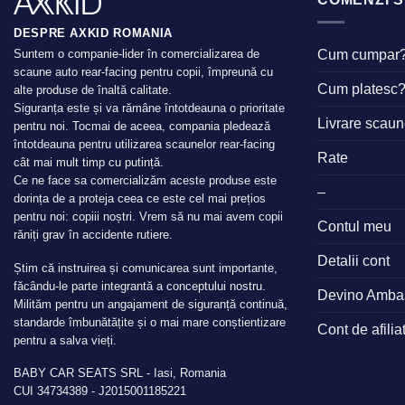
DESPRE AXKID ROMANIA
Cum cumpar
Suntem o companie-lider în comercializarea de
scaune auto rear-facing pentru copii, împreună cu
Cum platesc
alte produse de înaltă calitate.
Siguranța este și va rămâne întotdeauna o prioritate
Livrare scau
pentru noi. Tocmai de aceea, compania pledează
întotdeauna pentru utilizarea scaunelor rear-facing
Rate
cât mai mult timp cu putință.
Ce ne face sa comercializăm aceste produse este
–
dorința de a proteja ceea ce este cel mai prețios
pentru noi: copiii noștri. Vrem să nu mai avem copii
Contul meu
răniți grav în accidente rutiere.
Detalii cont
Știm că instruirea și comunicarea sunt importante,
făcându-le parte integrantă a conceptului nostru.
Devino Amba
Milităm pentru un angajament de siguranță continuă,
standarde îmbunătățite și o mai mare conștientizare
Cont de afilia
pentru a salva vieți.
BABY CAR SEATS SRL - Iasi, Romania
CUI 34734389 - J2015001185221