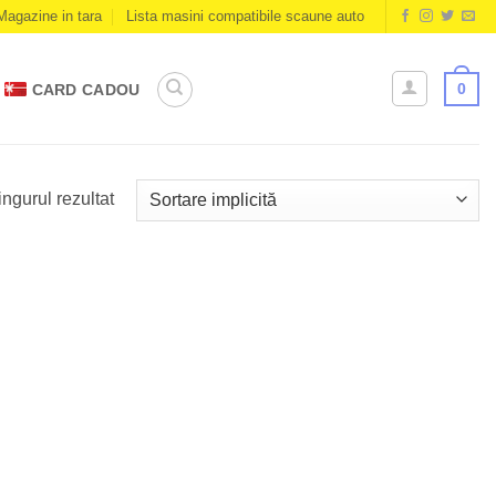
Magazine in tara
Lista masini compatibile scaune auto
0
CARD CADOU
ingurul rezultat