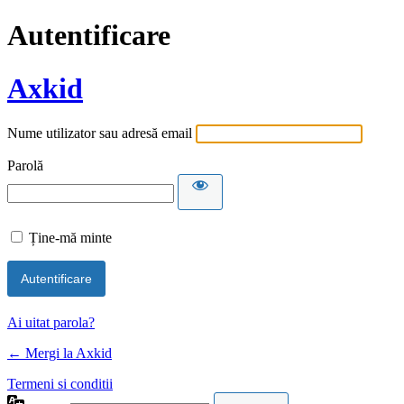
Autentificare
Axkid
Nume utilizator sau adresă email
Parolă
Ține-mă minte
Alternative:
Ai uitat parola?
← Mergi la Axkid
Termeni si conditii