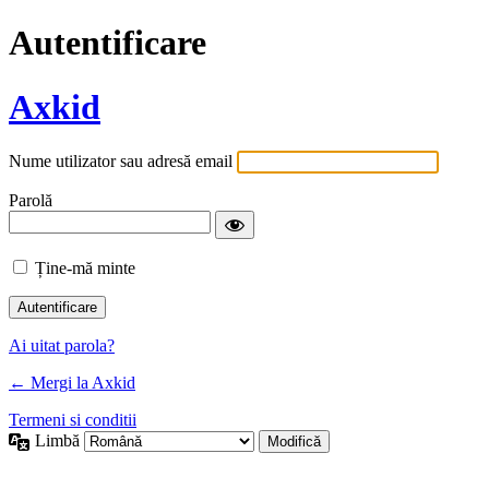
Autentificare
Axkid
Nume utilizator sau adresă email
Parolă
Ține-mă minte
Alternative:
Ai uitat parola?
← Mergi la Axkid
Termeni si conditii
Limbă