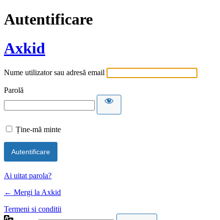
Autentificare
Axkid
Nume utilizator sau adresă email
Parolă
Ține-mă minte
Alternative:
Ai uitat parola?
← Mergi la Axkid
Termeni si conditii