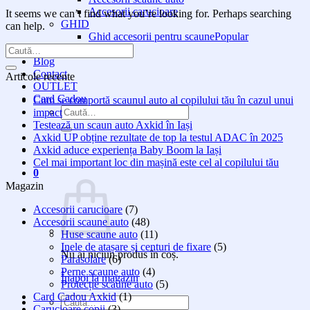
Accesorii carucioare
It seems we can’t find what you’re looking for. Perhaps searching
GHID
can help.
Ghid accesorii pentru scaune
Evenimente
Blog
Contact
Articole recente
OUTLET
Card Cadou
Cum se comportă scaunul auto al copilului tău în cazul unui
Caută
impact
după:
Testează un scaun auto Axkid în Iași
Axkid UP obține rezultate de top la testul ADAC în 2025
Axkid aduce experiența Baby Boom la Iași
Cel mai important loc din mașină este cel al copilului tău
0
Magazin
Accesorii carucioare
(7)
Accesorii scaune auto
(48)
Huse scaune auto
(11)
Inele de atașare și centuri de fixare
(5)
Nu ai niciun produs în coș.
Parasolare
(6)
Perne scaune auto
(4)
Înapoi la magazin
Protecție scaune auto
(5)
Card Cadou Axkid
(1)
Caută
Carucioare copii
(3)