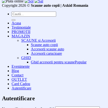
Copyright 2026 ©
Scaune auto copii | Axkid Romania
Caută
după:
Acasa
Testimoniale
PROMOTII
MAGAZIN
SCAUNE si Accesorii
Scaune auto copii
Accesorii scaune auto
Accesorii carucioare
GHID
Ghid accesorii pentru scaune
Evenimente
Blog
Contact
OUTLET
Card Cadou
Autentificare
Autentificare