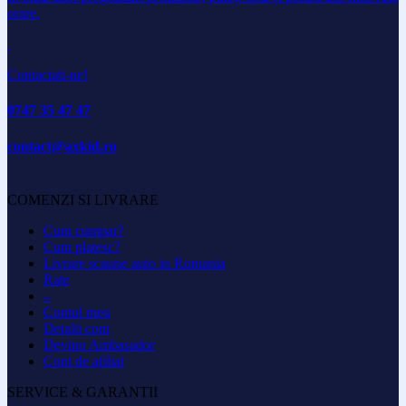
orare.
Contactati-ne!
0747 35 47 47
contact@axkid.ro
COMENZI SI LIVRARE
Cum cumpar?
Cum platesc?
Livrare scaune auto in Romania
Rate
–
Contul meu
Detalii cont
Devino Ambasador
Cont de afiliat
SERVICE & GARANTII