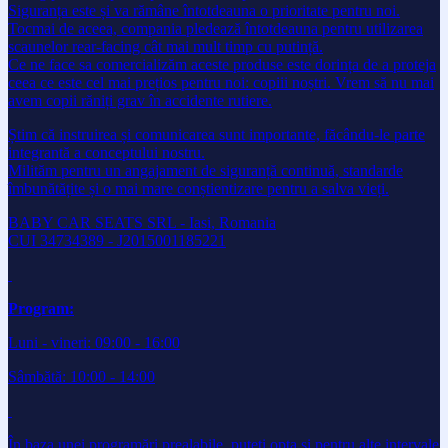
Siguranța este și va rămâne întotdeauna o prioritate pentru noi.
Tocmai de aceea, compania pledează întotdeauna pentru utilizarea
scaunelor rear-facing cât mai mult timp cu putință.
Ce ne face sa comercializăm aceste produse este dorința de a proteja
ceea ce este cel mai prețios pentru noi: copiii noștri. Vrem să nu mai
avem copii răniți grav în accidente rutiere.
Știm că instruirea și comunicarea sunt importante, făcându-le parte
integrantă a conceptului nostru.
Milităm pentru un angajament de siguranță continuă, standarde
îmbunătățite și o mai mare conștientizare pentru a salva vieți.
BABY CAR SEATS SRL - Iasi, Romania
CUI 34734389 - J2015001185221
Program:
Luni - vineri: 09:00 - 16:00
Sâmbătă: 10:00 - 14:00
În baza unei programări prealabile, puteți opta și pentru alte intervale