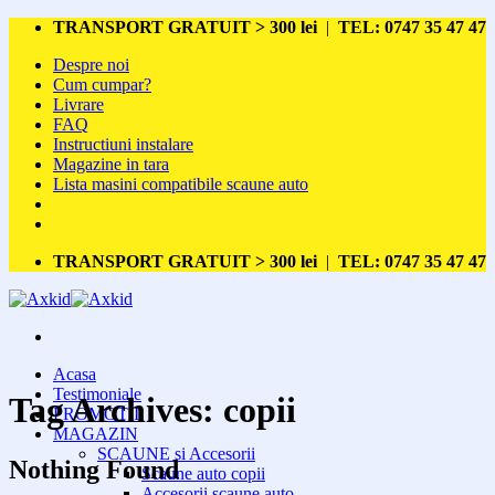
Skip
TRANSPORT GRATUIT > 300 lei
|
TEL: 0747 35 47 47
to
Despre noi
content
Cum cumpar?
Livrare
FAQ
Instructiuni instalare
Magazine in tara
Lista masini compatibile scaune auto
TRANSPORT GRATUIT > 300 lei
|
TEL: 0747 35 47 47
Acasa
Testimoniale
Tag Archives:
copii
PROMOTII
MAGAZIN
SCAUNE si Accesorii
Nothing Found
Scaune auto copii
Accesorii scaune auto