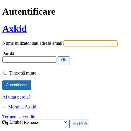
Autentificare
Axkid
Nume utilizator sau adresă email
Parolă
Ține-mă minte
Alternative:
Ai uitat parola?
← Mergi la Axkid
Termeni si conditii
Limbă