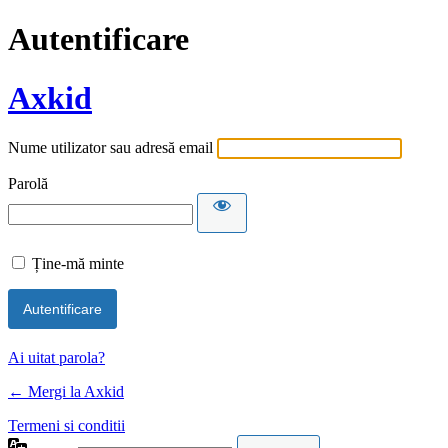
Autentificare
Axkid
Nume utilizator sau adresă email
Parolă
Ține-mă minte
Alternative:
Ai uitat parola?
← Mergi la Axkid
Termeni si conditii