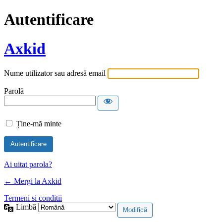
Autentificare
Axkid
Nume utilizator sau adresă email
Parolă
Ține-mă minte
Alternative:
Ai uitat parola?
← Mergi la Axkid
Termeni si conditii
Limbă