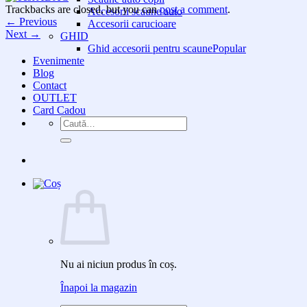
Trackbacks are closed, but you can
post a comment
.
Accesorii scaune auto
←
Previous
Accesorii carucioare
Next
→
GHID
Ghid accesorii pentru scaune
Evenimente
Blog
Contact
OUTLET
Card Cadou
Caută
după:
Nu ai niciun produs în coș.
Înapoi la magazin