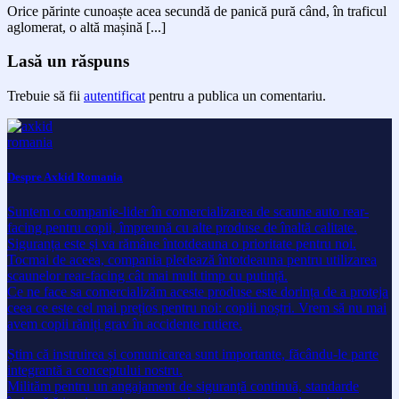
Orice părinte cunoaște acea secundă de panică pură când, în traficul
aglomerat, o altă mașină [...]
Lasă un răspuns
Trebuie să fii
autentificat
pentru a publica un comentariu.
Despre Axkid Romania
Suntem o companie-lider în comercializarea de scaune auto rear-
facing pentru copii, împreună cu alte produse de înaltă calitate.
Siguranța este și va rămâne întotdeauna o prioritate pentru noi.
Tocmai de aceea, compania pledează întotdeauna pentru utilizarea
scaunelor rear-facing cât mai mult timp cu putință.
Ce ne face sa comercializăm aceste produse este dorința de a proteja
ceea ce este cel mai prețios pentru noi: copiii noștri. Vrem să nu mai
avem copii răniți grav în accidente rutiere.
Știm că instruirea și comunicarea sunt importante, făcându-le parte
integrantă a conceptului nostru.
Milităm pentru un angajament de siguranță continuă, standarde