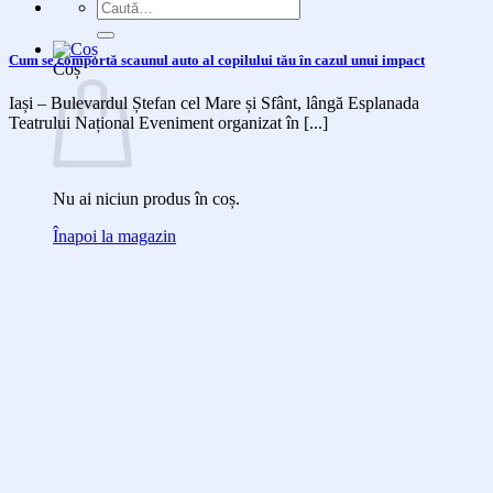
Caută
după:
Cum se comportă scaunul auto al copilului tău în cazul unui impact
Coș
Iași – Bulevardul Ștefan cel Mare și Sfânt, lângă Esplanada
Teatrului Național Eveniment organizat în [...]
Nu ai niciun produs în coș.
Înapoi la magazin