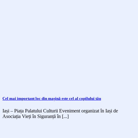
Cel mai important loc din mașină este cel al copilului tău
Iași – Piața Palatului Culturii Eveniment organizat în Iași de
Asociația Vieți în Siguranță în [...]