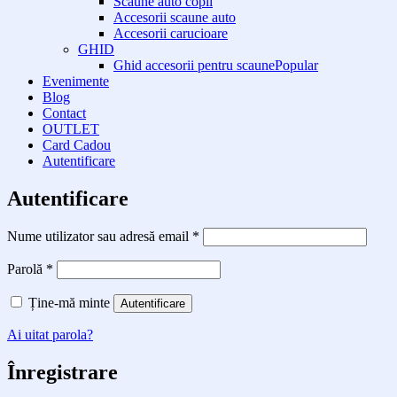
Scaune auto copii
Accesorii scaune auto
Accesorii carucioare
GHID
Ghid accesorii pentru scaune
Evenimente
Blog
Contact
OUTLET
Card Cadou
Autentificare
Autentificare
Obligatoriu
Nume utilizator sau adresă email
*
Obligatoriu
Parolă
*
Ține-mă minte
Autentificare
Ai uitat parola?
Înregistrare