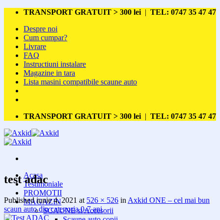
Skip
TRANSPORT GRATUIT > 300 lei
|
TEL: 0747 35 47 47
to
Despre noi
content
Cum cumpar?
Livrare
FAQ
Instructiuni instalare
Magazine in tara
Lista masini compatibile scaune auto
TRANSPORT GRATUIT > 300 lei
|
TEL: 0747 35 47 47
Acasa
test adac
Testimoniale
PROMOTII
Published
iunie 4, 2021
at
526 × 526
in
Axkid ONE – cel mai bun
MAGAZIN
scaun auto din categoria 0-7 ani
SCAUNE si Accesorii
Scaune auto copii