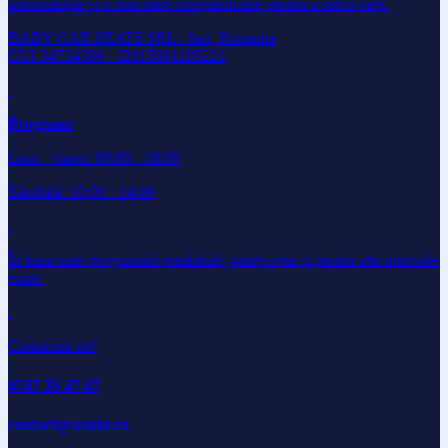
îmbunătățite și o mai mare conștientizare pentru a salva vieți.
BABY CAR SEATS SRL - Iasi, Romania
CUI 34734389 - J2015001185221
Program:
Luni - vineri: 09:00 - 16:00
Sâmbătă: 10:00 - 14:00
În baza unei programări prealabile, puteți opta și pentru alte intervale
orare.
Contactati-ne!
0747 35 47 47
contact@axkid.ro