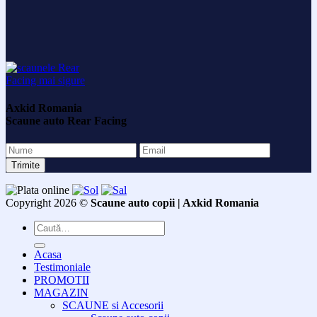
Axkid Romania
Scaune auto Rear Facing
Copyright 2026 ©
Scaune auto copii | Axkid Romania
Caută
după:
Acasa
Testimoniale
PROMOTII
MAGAZIN
SCAUNE si Accesorii