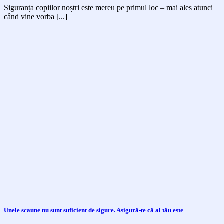
Siguranța copiilor noștri este mereu pe primul loc – mai ales atunci
când vine vorba [...]
Unele scaune nu sunt suficient de sigure. Asigură-te că al tău este